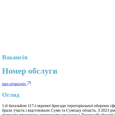
Вакансія
Номер обслуги
про підрозділ
Огляд
1-й батальйон 117-ї окремої бригади територіальної оборони с
брали участь і відстоювали Суми та Сумську область. З 2023 рок
підрозділ продовжує виконувати завдання в Донецькій області