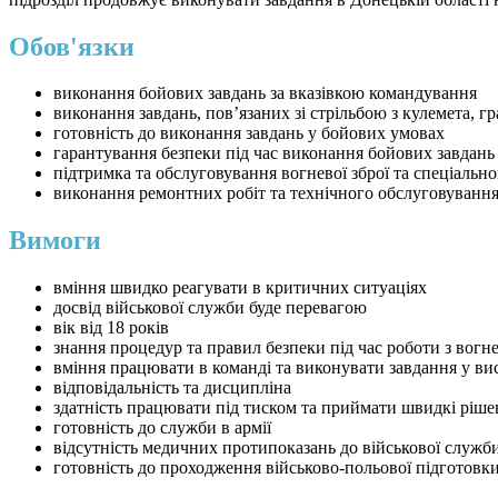
Обов'язки
виконання бойових завдань за вказівкою командування
виконання завдань, пов’язаних зі стрільбою з кулемета, г
готовність до виконання завдань у бойових умовах
гарантування безпеки під час виконання бойових завдань
підтримка та обслуговування вогневої зброї та спеціальн
виконання ремонтних робіт та технічного обслуговування 
Вимоги
вміння швидко реагувати в критичних ситуаціях
досвід військової служби буде перевагою
вік від 18 років
знання процедур та правил безпеки під час роботи з вог
вміння працювати в команді та виконувати завдання у в
відповідальність та дисципліна
здатність працювати під тиском та приймати швидкі ріше
готовність до служби в армії
відсутність медичних протипоказань до військової служб
готовність до проходження військово-польової підготовк