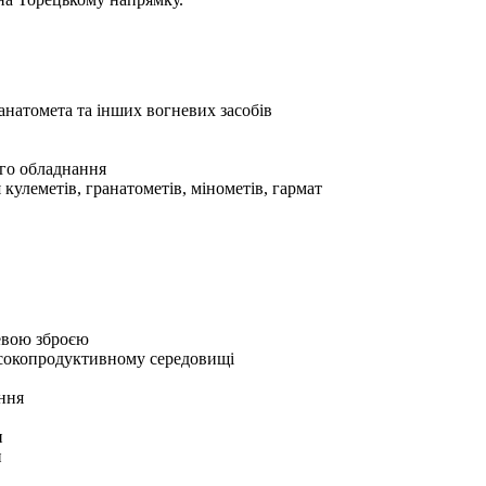
ранатомета та інших вогневих засобів
ого обладнання
кулеметів, гранатометів, мінометів, гармат
невою зброєю
исокопродуктивному середовищі
ння
и
и