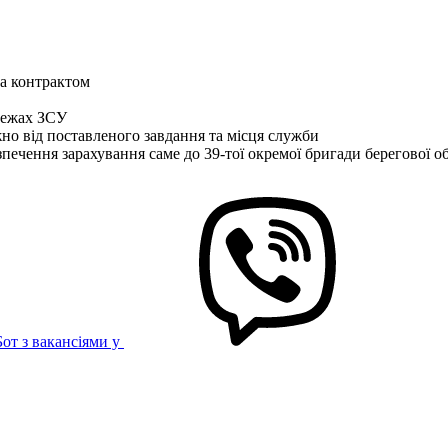
за контрактом
межах ЗСУ
жно від поставленого завдання та місця служби
ечення зарахування саме до 39-тої окремої бригади берегової о
Бот з вакансіями у