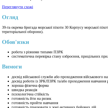
Переглянути схожі
Огляд
39-та окрема бригада морської піхоти 30 Корпусу морської піх
територіальної оборони).
Обов'язки
робота з різними типами ПЗРК
систематична перевірка стану озброєння, прицільних прил
Вимоги
досвід військової служби або проходження військового н
досвід роботи із ЗРК/ПЗРК та/або проходження навчання 
хороша фізична форма
швидка реакція
психологічна стійкість
готовність йти на ризик
готовність пройти навчання
готовність працювати у зоні активних бойових дій