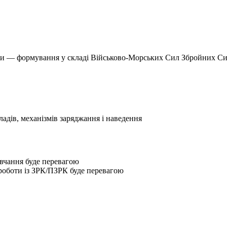
оти — формування у складі Військово-Морських Сил Збройних Сил 
адів, механізмів заряджання і наведення
авчання буде перевагою
роботи із ЗРК/ПЗРК буде перевагою