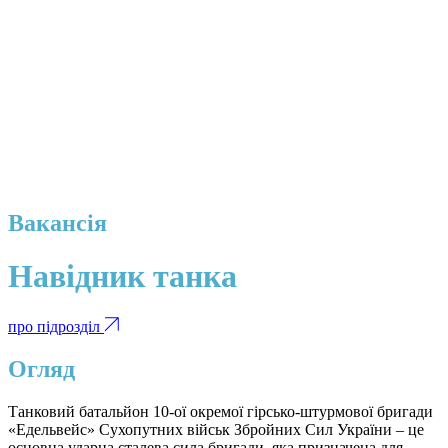
Вакансія
Навідник танка
про підрозділ
Огляд
Танковий батальйон 10-ої окремої гірсько-штурмової бригади
«Едельвейс» Сухопутних військ Збройних Сил України – це
основна ударна сталева сила бригади, яка призначена для