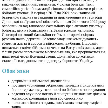
виконання тактичних завдань як у складі бригади, так і
самостійно у тісній взаємодії з іншими підрозділами в різних
бойових умовах. В період з 2017 по 2021 роки танковий
батальйон виконував завдання за призначенням на території
Донецької та Луганської областей, а після 24 лютого 2022 року
особовий склад танкового батальйону брав активну участь у
бойових діях на Київському та Бахмутському напрямку.
Сьогодні танковий батальйон стоїть на сторожі східних
рубежів нашої держави. Головне завдання командування -
зберегти життя й здоров’я військовослужбовця. Підрозділ
пишається своїми бійцями та чекає на Вас у своїх лавах, адже
тільки разом переможемо московське зло, яке проривається на
наші землі через Донецькі степи. Долучайся до команди
сталевої сили, допоможи підрозділу боронити Україну.
Обов'язки
дотримання військової дисципліни
постійне утримання озброєння, приладів прицілювання
й спостереження у готовності до бойового застосування
ведення влучного вогню й знищення виявлених цілей за
командою командира танка або самостійно
виконання інших завдань, пов’язаних з експлуатацією
танка