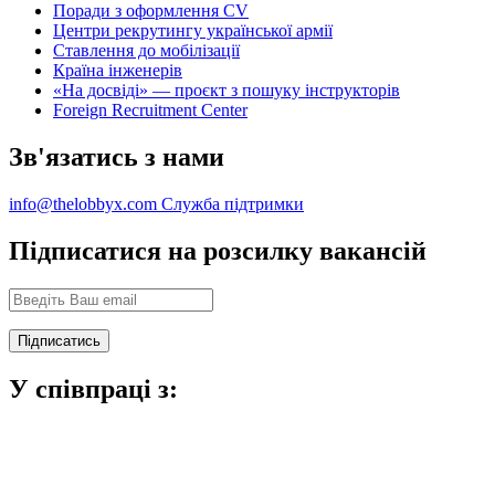
Поради з оформлення CV
Центри рекрутингу української армії
Ставлення до мобілізації
Країна інженерів
«На досвіді» — проєкт з пошуку інструкторів
Foreign Recruitment Center
Зв'язатись з нами
info@thelobbyx.com
Служба підтримки
Підписатися на розсилку вакансій
У співпраці з: