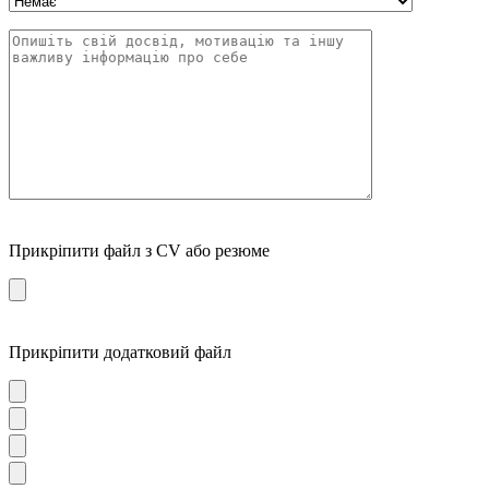
Прикріпити файл з CV або резюме
Прикріпити додатковий файл