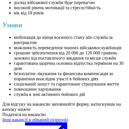
досвід військової служби буде перевагою
високий рівень мотивації та стресостійкість
вік від 18 років
Умови
мобілізація до кінця воєнного стану або служба за
контрактом
можливість переведення чинних військовослужбовців
грошове забезпечення від 20 000 до 120 000 гривень
залежно від поставленого завдання та місця служби
гарантована щорічна основна відпустка терміном на 30
днів
безоплатне лікування та фінансова компенсація за
поранення внаслідок участі в бойових діях
соціальний захист та гарантоване страхування життя
повноцінне харчування
служба в зоні активних бойових дій
Для відгуку на вакансію заповнюйте форму, натиснувши на
кнопку нижче
Податися на вакансію
Інші вакансії в обраний підрозділ