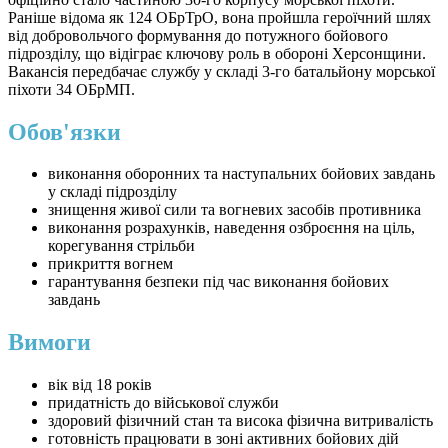
Раніше відома як 124 ОБрТрО, вона пройшла героїчний шлях
від добровольчого формування до потужного бойового
підрозділу, що відіграє ключову роль в обороні Херсонщини.
Вакансія передбачає службу у складі 3-го батальйону морської
піхоти 34 ОБрМП.
Обов'язки
виконання оборонних та наступальних бойових завдань
у складі підрозділу
знищення живої сили та вогневих засобів противника
виконання розрахунків, наведення озброєння на ціль,
корегування стрільби
прикриття вогнем
гарантування безпеки під час виконання бойових
завдань
Вимоги
вік від 18 років
придатність до військової служби
здоровий фізичний стан та висока фізична витривалість
готовність працювати в зоні активних бойових дій