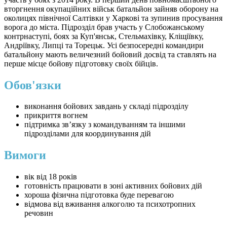
вторгнення окупаційних військ батальйон зайняв оборону на
околицях північної Салтівки у Харкові та зупинив просування
ворога до міста. Підрозділ брав участь у Слобожанському
контрнаступі, боях за Куп'янськ, Стельмахівку, Кліщіївку,
Андріївку, Липці та Торецьк. Усі безпосередні командири
батальйону мають величезний бойовий досвід та ставлять на
перше місце бойову підготовку своїх бійців.
Обов'язки
виконання бойових завдань у складі підрозділу
прикриття вогнем
підтримка зв’язку з командуванням та іншими
підрозділами для координування дій
Вимоги
вік від 18 років
готовність працювати в зоні активних бойових дій
хороша фізична підготовка буде перевагою
відмова від вживання алкоголю та психотропних
речовин