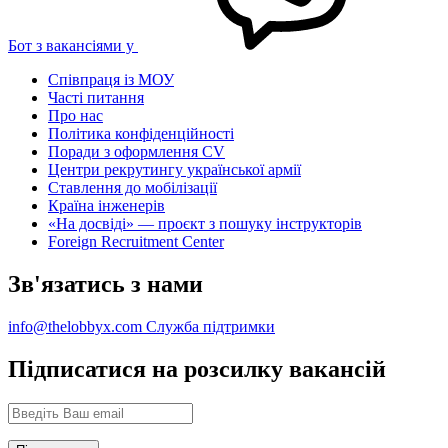
Бот з вакансіями у
Співпраця із МОУ
Часті питання
Про нас
Політика конфіденційності
Поради з оформлення CV
Центри рекрутингу української армії
Ставлення до мобілізації
Країна інженерів
«На досвіді» — проєкт з пошуку інструкторів
Foreign Recruitment Center
Зв'язатись з нами
info@thelobbyx.com
Служба підтримки
Підписатися на розсилку вакансій