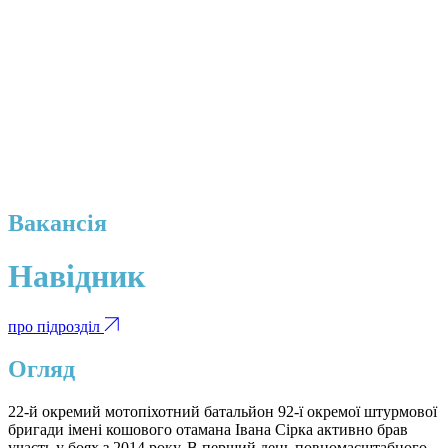
Вакансія
Навідник
про підрозділ
Огляд
22-й окремий мотопіхотний батальйон 92-ї окремої штурмової
бригади імені кошового отамана Івана Сірка активно брав
участь у боях з 2014 року. В перший день повномасштабного