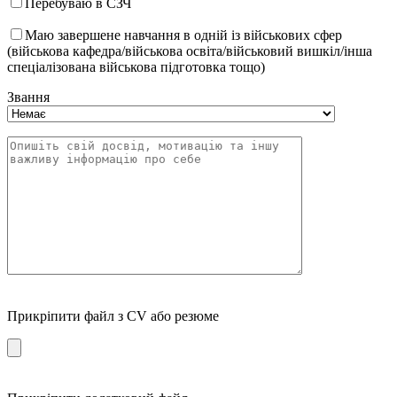
Перебуваю в СЗЧ
Маю завершене навчання в одній із військових сфер
(військова кафедра/військова освіта/військовий вишкіл/інша
спеціалізована військова підготовка тощо)
Звання
Прикріпити файл з CV або резюме