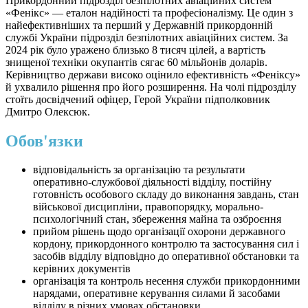
Прикордонний підрозділ безпілотних авіаційних систем
«Фенікс» — еталон надійності та професіоналізму. Це один з
найефективніших та перший у Державній прикордонній
службі України підрозділ безпілотних авіаційних систем. За
2024 рік було уражено близько 8 тисяч цілей, а вартість
знищеної техніки окупантів сягає 60 мільйонів доларів.
Керівництво держави високо оцінило ефективність «Феніксу»
й ухвалило рішення про його розширення. На чолі підрозділу
стоїть досвідчений офіцер, Герой України підполковник
Дмитро Олексюк.
Обов'язки
відповідальність за організацію та результати
оперативно-службової діяльності відділу, постійну
готовність особового складу до виконання завдань, стан
військової дисципліни, правопорядку, морально-
психологічний стан, збереження майна та озброєння
прийом рішень щодо організації охорони державного
кордону, прикордонного контролю та застосування сил і
засобів відділу відповідно до оперативної обстановки та
керівних документів
організація та контроль несення служби прикордонними
нарядами, оперативне керування силами й засобами
відділу в різних умовах обстановки