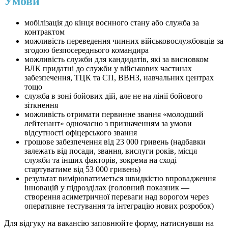
Умови
мобілізація до кінця воєнного стану або служба за
контрактом
можливість переведення чинних військовослужбовців за
згодою безпосереднього командира
можливість служби для кандидатів, які за висновком
ВЛК придатні до служби у військових частинах
забезпечення, ТЦК та СП, ВВНЗ, навчальних центрах
тощо
служба в зоні бойових дій, але не на лінії бойового
зіткнення
можливість отримати первинне звання «молодший
лейтенант» одночасно з призначенням за умови
відсутності офіцерського звання
грошове забезпечення від 23 000 гривень (надбавки
залежать від посади, звання, вислуги років, місця
служби та інших факторів, зокрема на сході
стартуватиме від 53 000 гривень)
результат вимірюватиметься швидкістю впровадження
інновацій у підрозділах (головний показник —
створення асиметричної переваги над ворогом через
оперативне тестування та інтеграцію нових розробок)
Для відгуку на вакансію заповнюйте форму, натиснувши на