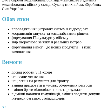
24-та окрема механізована бригада – військове з‘єднання
механізованих військ у складі Сухопутних військ Збройних
Сил України.
Обов'язки
впровадження цифрових систем в підрозділах
координація запуску та масштабування рішень
формування ІТ-культури у війську
збір зворотного зв’язку й реальних потреб
формування вимог до нових продуктів і їхнє
замовлення
Вимоги
досвід роботи у ІТ-сфері
системне мислення
націлення на результат для фронту
вміння працювати в умовах обмежених ресурсів
вміння брати відповідальність за результат
відмінні навички комунікації, вміння зводити докупи
інтереси багатьох стейкхолдерів