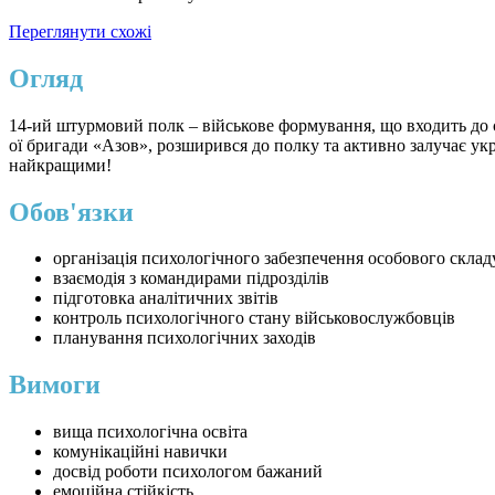
Переглянути схожі
Огляд
14-ий штурмовий полк – військове формування, що входить до с
ої бригади «Азов», розширився до полку та активно залучає ук
найкращими!
Обов'язки
організація психологічного забезпечення особового склад
взаємодія з командирами підрозділів
підготовка аналітичних звітів
контроль психологічного стану військовослужбовців
планування психологічних заходів
Вимоги
вища психологічна освіта
комунікаційні навички
досвід роботи психологом бажаний
емоційна стійкість