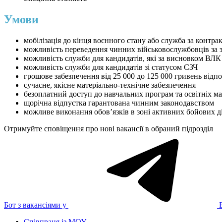
Умови
мобілізація до кінця воєнного стану або служба за контра
можливість переведення чинних військовослужбовців за 
можливість служби для кандидатів, які за висновком ВЛК
можливість служби для кандидатів зі статусом СЗЧ
грошове забезпечення від 25 000 до 125 000 гривень відпо
сучасне, якісне матеріально-технічне забезпечення
безоплатний доступ до навчальних програм та освітніх ма
щорічна відпустка гарантована чинним законодавством
можливе виконання обовʼязків в зоні активних бойових д
Отримуйте сповіщення про нові вакансії в обраний підрозділ
Бот з вакансіями у
Співпраця із МОУ