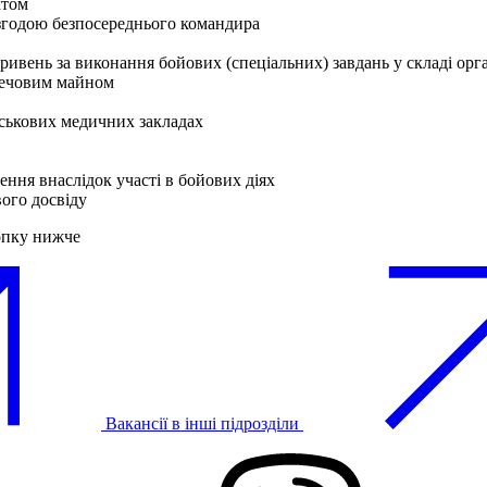
ктом
згодою безпосереднього командира
гривень за виконання бойових (спеціальних) завдань у складі орг
 речовим майном
ськових медичних закладах
ення внаслідок участі в бойових діях
вого досвіду
опку нижче
Вакансії в інші підрозділи