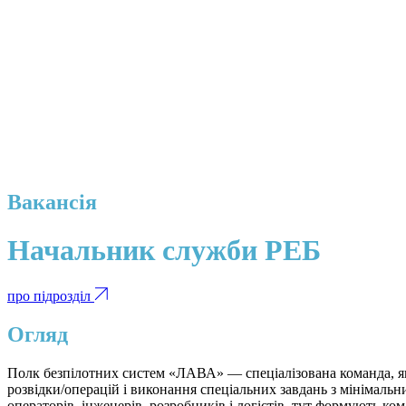
Вакансія
Начальник служби РЕБ
про підрозділ
Огляд
Полк безпілотних систем «ЛАВА» — спеціалізована команда, як
розвідки/операцій і виконання спеціальних завдань з мінімаль
операторів, інженерів, розробників і логістів, тут формують ко