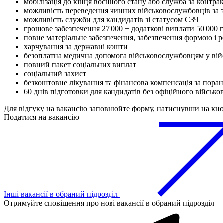
мобілізація до кінця воєнного стану або служба за контра
можливість переведення чинних військовослужбовців за 
можливість служби для кандидатів зі статусом СЗЧ
грошове забезпечення 27 000 + додаткові виплати 50 000 
повне матеріальне забезпечення, забезпечення формою і
харчування за державні кошти
безоплатна медична допомога військовослужбовцям у вій
повний пакет соціальних виплат
соціальний захист
безкоштовне лікування та фінансова компенсація за поран
60 днів підготовки для кандидатів без офіційного військо
Для відгуку на вакансію заповнюйте форму, натиснувши на кн
Податися на вакансію
Інші вакансії в обраний підрозділ
Отримуйте сповіщення про нові вакансії в обраний підрозділ