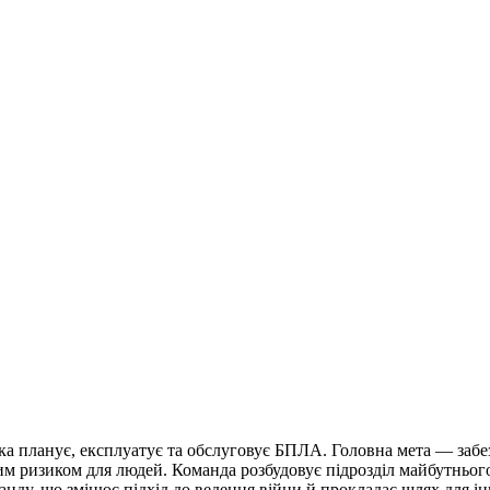
а планує, експлуатує та обслуговує БПЛА. Головна мета — забе
ним ризиком для людей. Команда розбудовує підрозділ майбутньог
манду, що змінює підхід до ведення війни й прокладає шлях для ін