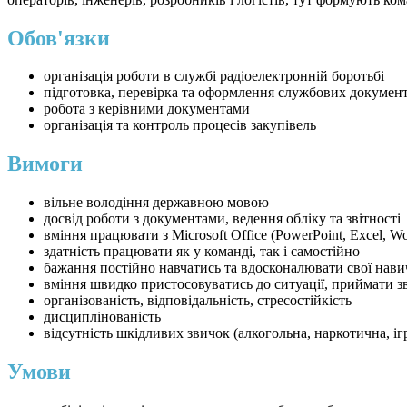
Обов'язки
організація роботи в службі радіоелектронній боротьбі
підготовка, перевірка та оформлення службових документ
робота з керівними документами
організація та контроль процесів закупівель
Вимоги
вільне володіння державною мовою
досвід роботи з документами, ведення обліку та звітності
вміння працювати з Microsoft Office (PowerPoint, Excel, W
здатність працювати як у команді, так і самостійно
бажання постійно навчатись та вдосконалювати свої нав
вміння швидко пристосовуватись до ситуації, приймати з
організованість, відповідальність, стресостійкість
дисциплінованість
відсутність шкідливих звичок (алкогольна, наркотична, іг
Умови