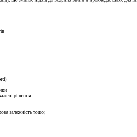
ів
ord)
ички
важені рішення
рова залежність тощо)