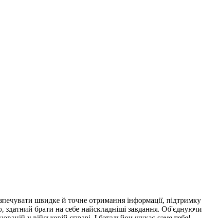
зпечувати швидке й точне отримання інформації, підтримку
о, здатний брати на себе найскладніші завдання. Об'єднуючи
новацій у військовій справі. І батальйон шукає саме тебе!