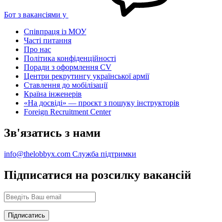
Бот з вакансіями у
Співпраця із МОУ
Часті питання
Про нас
Політика конфіденційності
Поради з оформлення CV
Центри рекрутингу української армії
Ставлення до мобілізації
Країна інженерів
«На досвіді» — проєкт з пошуку інструкторів
Foreign Recruitment Center
Зв'язатись з нами
info@thelobbyx.com
Служба підтримки
Підписатися на розсилку вакансій