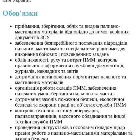
Обов'язки
приймання, зберігання, облік та видача паливно-
мастильних матеріалів відповідно до вимог керівних
документів ЗСУ
забезпечення безперебійного постачання підрозділів
пальним, мастилами та спеціальними рідинами для
виконання бойових і повсякденних завдань
облік наявності, руху та витрат ПММ, контроль
правильності оформлення службової документації,
журналів, накладних та звітів
дотримання встановлених норм витрат пального та
мастильних матеріалів
організація роботи складів ПММ, забезпечення
належних умов зберігання пального та мастил
дотримання заходів пожежної безпеки, екологічної
безпеки та охорони праці на об’єктах служби ПММ
контроль технічного стану резервуарів,
паливозаправників, насосного обладнання та іншої
техніки служби ПММ
проведення інструктажів з особовим складом щодо
правил роботи з паливно-мастильними матеріалами та
заходів безпеки