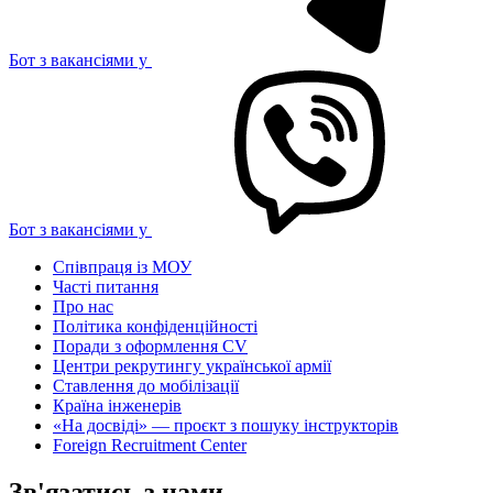
Бот з вакансіями у
Бот з вакансіями у
Співпраця із МОУ
Часті питання
Про нас
Політика конфіденційності
Поради з оформлення CV
Центри рекрутингу української армії
Ставлення до мобілізації
Країна інженерів
«На досвіді» — проєкт з пошуку інструкторів
Foreign Recruitment Center
Зв'язатись з нами