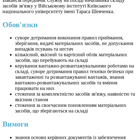
Вакансія передбачає службу на посаді начальника складу
засобів зв'язку у Військовому інституті Київського
національного університету імені Тараса Шевченка.
Обов'язки
суворе дотримання виконання правил приймання,
зберігання, видачі матеріальних засобів, не допускання
випадків псувань та нестач
кількісний, якісний та вартісний облік матеріальних
засобів, що перебувають на складі
керування вантажно-розвантажувальними роботами на
складі, суворе дотримання правил техніки безпеки при
завантаженні та розвантажуванні вантажів, знання
вантажно-розвантажувальних засобів та вміння
працювати на них
стеження за комплектністю засобів зв'язку, наявністю та
якісним станом
стеження за своєчасним поновленням матеріальних
засобів, що зберігаються на складі
Вимоги
знання основи керівних документів із забезпечення