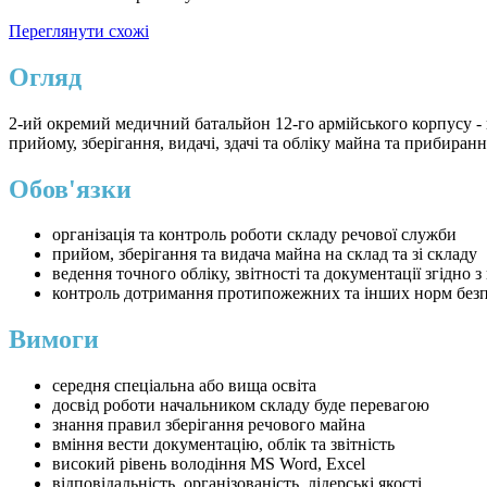
Переглянути схожі
Огляд
2-ий окремий медичний батальйон 12-го армійського корпусу - 
прийому, зберігання, видачі, здачі та обліку майна та прибиран
Обов'язки
організація та контроль роботи складу речової служби
прийом, зберігання та видача майна на склад та зі складу
ведення точного обліку, звітності та документації згідно 
контроль дотримання протипожежних та інших норм без
Вимоги
середня спеціальна або вища освіта
досвід роботи начальником складу буде перевагою
знання правил зберігання речового майна
вміння вести документацію, облік та звітність
високий рівень володіння MS Word, Excel
відповідальність, організованість, лідерські якості