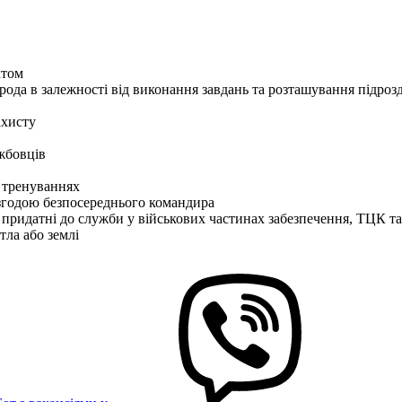
ктом
ода в залежності від виконання завдань та розташування підрозді
ахисту
ужбовців
х тренуваннях
згодою безпосереднього командира
 придатні до служби у військових частинах забезпечення, ТЦК 
ла або землі