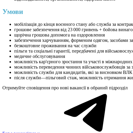
Умови
мобілізація до кінця воєнного стану або служба за контра
грошове забезпечення від 23 000 гривень + бойова винагор
щорічна грошова допомога на оздоровлення
забезпечення харчуванням, форменим одягом, засобами з
безкоштовне проживання на час служби
пільги та соціальні гарантії, передбачені для військовосл
медичне обслуговування
можливість кар'єрного зростання та участі в міжнародни
можливість переведення чинних військовослужбовців за 
можливість служби для кандидатів, які за висновком ВЛК
після служби—пільговий стаж, можливість отримання жит
Отримуйте сповіщення про нові вакансії в обраний підрозділ