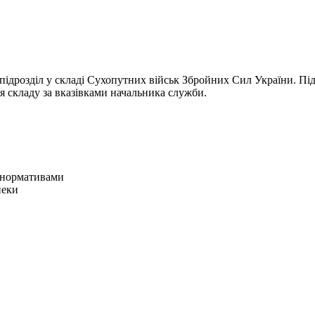
підрозділ у складі Сухопутних військ Збройних Сил України. Пі
ня складу за вказівками начальника служби.
з нормативами
пеки