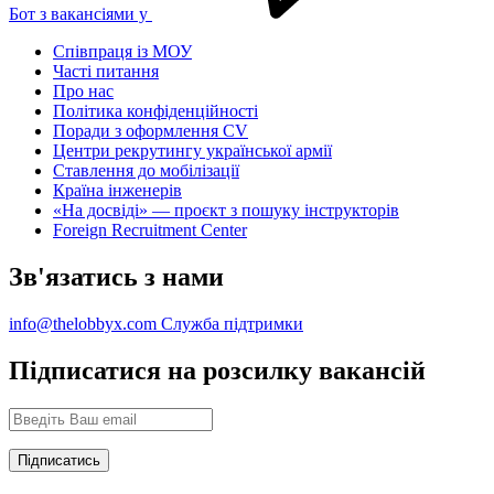
Бот з вакансіями у
Співпраця із МОУ
Часті питання
Про нас
Політика конфіденційності
Поради з оформлення CV
Центри рекрутингу української армії
Ставлення до мобілізації
Країна інженерів
«На досвіді» — проєкт з пошуку інструкторів
Foreign Recruitment Center
Зв'язатись з нами
info@thelobbyx.com
Служба підтримки
Підписатися на розсилку вакансій