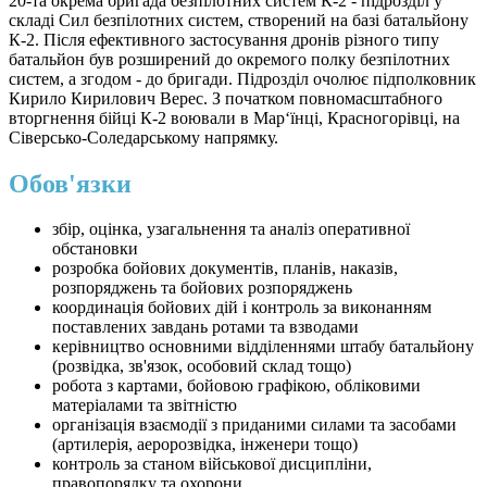
20-та окрема бригада безпілотних систем К-2 - підрозділ у
складі Сил безпілотних систем, створений на базі батальйону
К-2. Після ефективного застосування дронів різного типу
батальйон був розширений до окремого полку безпілотних
систем, а згодом - до бригади. Підрозділ очолює підполковник
Кирило Кирилович Верес. З початком повномасштабного
вторгнення бійці К-2 воювали в Мар‘їнці, Красногорівці, на
Сіверсько-Соледарському напрямку.
Обов'язки
збір, оцінка, узагальнення та аналіз оперативної
обстановки
розробка бойових документів, планів, наказів,
розпоряджень та бойових розпоряджень
координація бойових дій і контроль за виконанням
поставлених завдань ротами та взводами
керівництво основними відділеннями штабу батальйону
(розвідка, зв'язок, особовий склад тощо)
робота з картами, бойовою графікою, обліковими
матеріалами та звітністю
організація взаємодії з приданими силами та засобами
(артилерія, аеророзвідка, інженери тощо)
контроль за станом військової дисципліни,
правопорядку та охорони