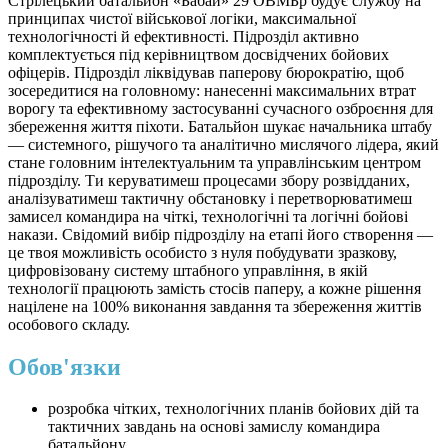
Стрілецький батальйон «Бабай» 29 ОВМБр будує службу на
принципах чистої військової логіки, максимальної
технологічності й ефективності. Підрозділ активно
комплектується під керівництвом досвідчених бойових
офіцерів. Підрозділ ліквідував паперову бюрократію, щоб
зосередитися на головному: нанесенні максимальних втрат
ворогу та ефективному застосуванні сучасного озброєння для
збереження життя піхоти. Батальйон шукає начальника штабу
— системного, рішучого та аналітично мислячого лідера, який
стане головним інтелектуальним та управлінським центром
підрозділу. Ти керуватимеш процесами збору розвідданих,
аналізуватимеш тактичну обстановку і перетворюватимеш
замисел командира на чіткі, технологічні та логічні бойові
накази. Свідомий вибір підрозділу на етапі його створення —
це твоя можливість особисто з нуля побудувати зразкову,
цифровізовану систему штабного управління, в якій
технології працюють замість стосів паперу, а кожне рішення
націлене на 100% виконання завдання та збереження життів
особового складу.
Обов'язки
розробка чітких, технологічних планів бойових дій та
тактичних завдань на основі замислу командира
батальйону