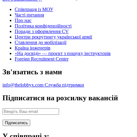
Співпраця із МОУ
Часті питання
Про нас
Політика конфіденційності
Поради з оформлення CV
Центри рекрутингу української армії
Ставлення до мобілізації
Країна інженерів
«На досвіді» — проєкт з пошуку інструкторів
Foreign Recruitment Center
Зв'язатись з нами
info@thelobbyx.com
Служба підтримки
Підписатися на розсилку вакансій
У співпраці з: