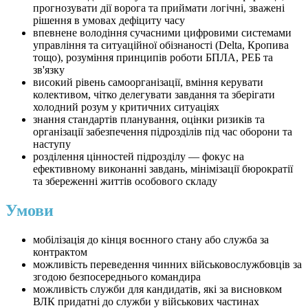
прогнозувати дії ворога та приймати логічні, зважені
рішення в умовах дефіциту часу
впевнене володіння сучасними цифровими системами
управління та ситуаційної обізнаності (Delta, Кропива
тощо), розуміння принципів роботи БПЛА, РЕБ та
зв'язку
високий рівень самоорганізації, вміння керувати
колективом, чітко делегувати завдання та зберігати
холодний розум у критичних ситуаціях
знання стандартів планування, оцінки ризиків та
організації забезпечення підрозділів під час оборони та
наступу
розділення цінностей підрозділу — фокус на
ефективному виконанні завдань, мінімізації бюрократії
та збереженні життів особового складу
Умови
мобілізація до кінця воєнного стану або служба за
контрактом
можливість переведення чинних військовослужбовців за
згодою безпосереднього командира
можливість служби для кандидатів, які за висновком
ВЛК придатні до служби у військових частинах