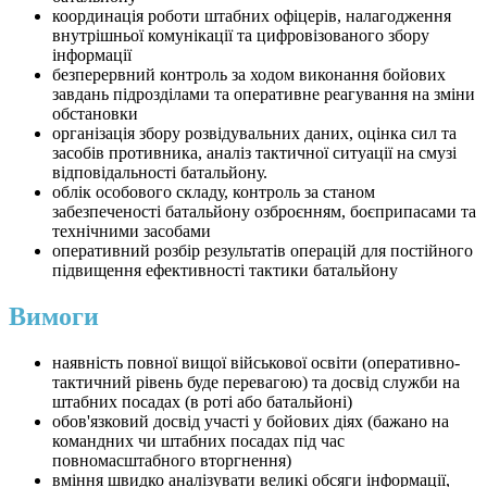
координація роботи штабних офіцерів, налагодження
внутрішньої комунікації та цифровізованого збору
інформації
безперервний контроль за ходом виконання бойових
завдань підрозділами та оперативне реагування на зміни
обстановки
організація збору розвідувальних даних, оцінка сил та
засобів противника, аналіз тактичної ситуації на смузі
відповідальності батальйону.
облік особового складу, контроль за станом
забезпеченості батальйону озброєнням, боєприпасами та
технічними засобами
оперативний розбір результатів операцій для постійного
підвищення ефективності тактики батальйону
Вимоги
наявність повної вищої військової освіти (оперативно-
тактичний рівень буде перевагою) та досвід служби на
штабних посадах (в роті або батальйоні)
обов'язковий досвід участі у бойових діях (бажано на
командних чи штабних посадах під час
повномасштабного вторгнення)
вміння швидко аналізувати великі обсяги інформації,