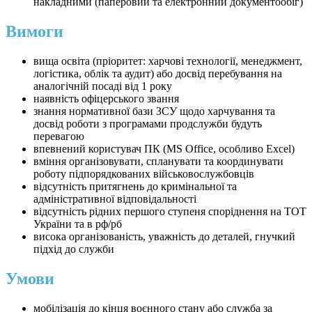
накладними (паперовий та електронний документообіг)
Вимоги
вища освіта (пріоритет: харчові технології, менеджмент,
логістика, облік та аудит) або досвід перебування на
аналогічній посаді від 1 року
наявність офіцерського звання
знання нормативної бази ЗСУ щодо харчування та
досвід роботи з програмами продслужби будуть
перевагою
впевнений користувач ПК (MS Office, особливо Excel)
вміння організовувати, спланувати та координувати
роботу підпорядкованих військовослужбовців
відсутність притягнень до кримінальної та
адміністративної відповідальності
відсутність рідних першого ступеня споріднення на ТОТ
України та в рф/рб
висока організованість, уважність до деталей, гнучкий
підхід до служби
Умови
мобілізація до кінця воєнного стану або служба за