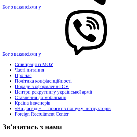
Бот з вакансіями у
Бот з вакансіями у
Співпраця із МОУ
Часті питання
Про нас
Політика конфіденційності
Поради з оформлення CV
Центри рекрутингу української армії
Ставлення до мобілізації
Країна інженерів
«На досвіді» — проєкт з пошуку інструкторів
Foreign Recruitment Center
Зв'язатись з нами