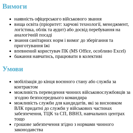
Вимоги
наявність офіцерського військового звання
вища освіта (пріоритет: харчові технології, менеджмент,
логістика, облік та аудит) або досвід перебування на
аналогічній посаді
знання санітарних норм і вимог до зберігання та
приготування їжі
впевнений користувач ПК (MS Office, особливо Excel)
бажання навчатись, працювати в колективі
Умови
мобілізація до кінця воєнного стану або служба за
контрактом
можливість переведення чинних військовослужбовців за
згодою безпосереднього командира
можливість служби для кандидатів, які за висновком
ВЛК придатні до служби у військових частинах
забезпечення, ТЦК та СП, ВВНЗ, навчальних центрах
тощо
грошове забезпечення згідно з нормами чинного
законодавства