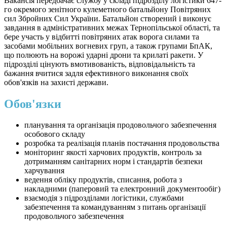
Вакансія передбачає службу у складі підрозділу логістики 647-
го окремого зенітного кулеметного батальйону Повітряних
сил Збройних Сил України. Батальйон створений і виконує
завдання в адміністративних межах Тернопільської області, та
бере участь у відбитті повітряних атак ворога силами та
засобами мобільних вогневих груп, а також групами БпАК,
що полюють на ворожі ударні дрони та крилаті ракети. У
підрозділі цінують вмотивованість, відповідальність та
бажання вчитися задля ефективного виконання своїх
обов'язків на захисті держави.
Обов'язки
планування та організація продовольчого забезпечення
особового складу
розробка та реалізація планів постачання продовольства
моніторинг якості харчових продуктів, контроль за
дотриманням санітарних норм і стандартів безпеки
харчування
ведення обліку продуктів, списання, робота з
накладними (паперовий та електронний документообіг)
взаємодія з підрозділами логістики, службами
забезпечення та командуванням з питань організації
продовольчого забезпечення