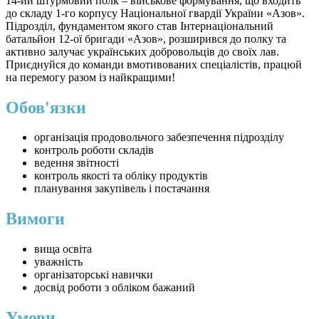
14-ий штурмовий полк – військове формування, що входить
до складу 1-го корпусу Національної гвардії України «Азов».
Підрозділ, фундаментом якого став Інтернаціональний
батальйон 12-ої бригади «Азов», розширився до полку та
активно залучає українських добровольців до своїх лав.
Приєднуйся до команди вмотивованих спеціалістів, працюй
на перемогу разом із найкращими!
Обов'язки
організація продовольчого забезпечення підрозділу
контроль роботи складів
ведення звітності
контроль якості та обліку продуктів
планування закупівель і постачання
Вимоги
вища освіта
уважність
організаторські навички
досвід роботи з обліком бажаний
Умови