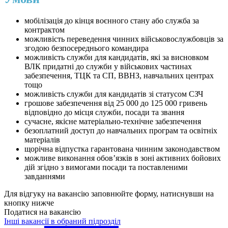
мобілізація до кінця воєнного стану або служба за
контрактом
можливість переведення чинних військовослужбовців за
згодою безпосереднього командира
можливість служби для кандидатів, які за висновком
ВЛК придатні до служби у військових частинах
забезпечення, ТЦК та СП, ВВНЗ, навчальних центрах
тощо
можливість служби для кандидатів зі статусом СЗЧ
грошове забезпечення від 25 000 до 125 000 гривень
відповідно до місця служби, посади та звання
сучасне, якісне матеріально-технічне забезпечення
безоплатний доступ до навчальних програм та освітніх
матеріалів
щорічна відпустка гарантована чинним законодавством
можливе виконання обовʼязків в зоні активних бойових
дій згідно з вимогами посади та поставленими
завданнями
Для відгуку на вакансію заповнюйте форму, натиснувши на
кнопку нижче
Податися на вакансію
Інші вакансії в обраний підрозділ