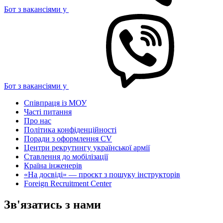
Бот з вакансіями у
Бот з вакансіями у
Співпраця із МОУ
Часті питання
Про нас
Політика конфіденційності
Поради з оформлення CV
Центри рекрутингу української армії
Ставлення до мобілізації
Країна інженерів
«На досвіді» — проєкт з пошуку інструкторів
Foreign Recruitment Center
Зв'язатись з нами