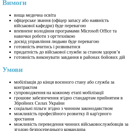
Вимоги
вища медична освіта
офіцерське звання (офіцер запасу або наявність
військової кафедри) буде перевагою
впевнене володіння програмами Microsoft Office та
навички роботи з оргтехнікою
досвід управління людьми буде перевагою
готовність вчитись і розвиватися
придатність до військової служби за станом здоров’я
готовність виконувати завдання в районах бойових дій
Умови
мобілізація до кінця воєнного стану або служба за
контрактом
супроводження на кожному етапі мобілізації
грошове забезпечення згідно стандартам прийнятим в
Збройних Силах України
соціальні пільги згідно з чинним законодавством
можливість професійного розвитку й кар'єрного
зростання
можливість переведення чинних військовослужбовців за
згодою безпосереднього командира