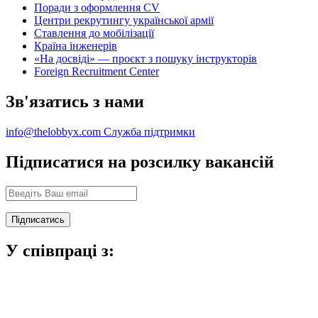
Поради з оформлення CV
Центри рекрутингу української армії
Ставлення до мобілізації
Країна інженерів
«На досвіді» — проєкт з пошуку інструкторів
Foreign Recruitment Center
Зв'язатись з нами
info@thelobbyx.com
Служба підтримки
Підписатися на розсилку вакансій
У співпраці з: