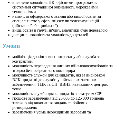
впевнене володіння ПК, офісними програмами,
системами ситуаційної обізнаності, мережевими
технологіями
наявність офіцерського звання або вищої освіти за
спеціальністю у сфері зв’язку чи телекомунікацій
(військової або цивільної)
вища освіта в галузі зв'язку, аналітики буде перевагою
дисциплінованість та уважність до деталей
Умови
мобілізація до кінця воєнного стану або служба за
контрактом
можливість переведення чинних військовослужбовців за
згодою безпосереднього командира
можливість служби для кандидатів, які за висновком
ВЛК придатні до служби у військових частинах
забезпечення, ТЦК та СП, ВВНЗ, навчальних центрах
тощо.
можливість служби для кандидатів зі статусом СЗЧ
грошове забезпечення від 25 000 до 125 000 гривень
залежно від виконання завдань та бойових
розпоряджень
забезпечення усіма необхідними засобами та