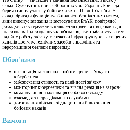
118 ОМБр — військове з’єднання механізованих військ у
складі Сухопутних військ Збройних Сил України. Бригада
бере активну участь у бойових діях на Півдні України. У
складі бригади функціонує батальйон безпілотних систем,
який виконує завдання із застосування БпАК, повітряної
розвідки, спостереження, виявлення цілей та підтримки дій
підрозділів. Підрозділ шукає зв'язківця, який забезпечуватиме
надійну роботу зв’язку, мережевої інфраструктури, захищених
каналів доступу, технічних засобів управління та
інформаційної безпеки підрозділу.
Обов'язки
організація та контроль роботи групи зв’язку та
кібербезпеки
забезпечення стійкості та надійності зв’язку
моніторинг кібербезпеки та вчасна реакція на загрози
командування й мотивація особового складу
взаємодія з підрозділами та службами
дотримання військової дисципліни й виконання
бойових наказів
Вимоги