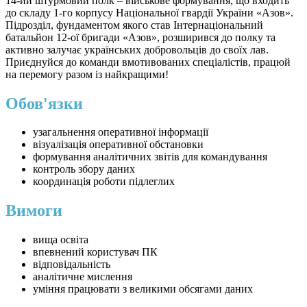
14-ий штурмовий полк – військове формування, що входить
до складу 1-го корпусу Національної гвардії України «Азов».
Підрозділ, фундаментом якого став Інтернаціональний
батальйон 12-ої бригади «Азов», розширився до полку та
активно залучає українських добровольців до своїх лав.
Приєднуйся до команди вмотивованих спеціалістів, працюй
на перемогу разом із найкращими!
Обов'язки
узагальнення оперативної інформації
візуалізація оперативної обстановки
формування аналітичних звітів для командування
контроль збору даних
координація роботи підлеглих
Вимоги
вища освіта
впевнений користувач ПК
відповідальність
аналітичне мислення
уміння працювати з великими обсягами даних