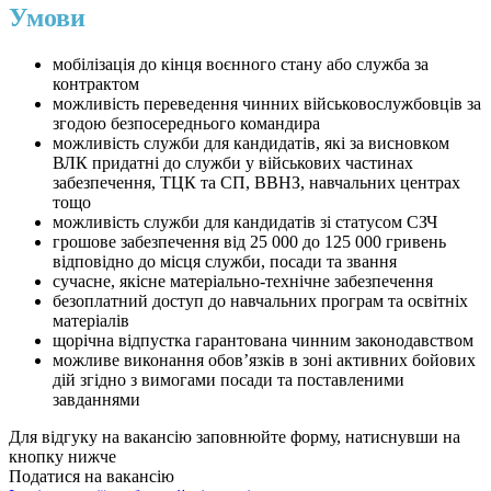
Умови
мобілізація до кінця воєнного стану або служба за
контрактом
можливість переведення чинних військовослужбовців за
згодою безпосереднього командира
можливість служби для кандидатів, які за висновком
ВЛК придатні до служби у військових частинах
забезпечення, ТЦК та СП, ВВНЗ, навчальних центрах
тощо
можливість служби для кандидатів зі статусом СЗЧ
грошове забезпечення від 25 000 до 125 000 гривень
відповідно до місця служби, посади та звання
сучасне, якісне матеріально-технічне забезпечення
безоплатний доступ до навчальних програм та освітніх
матеріалів
щорічна відпустка гарантована чинним законодавством
можливе виконання обовʼязків в зоні активних бойових
дій згідно з вимогами посади та поставленими
завданнями
Для відгуку на вакансію заповнюйте форму, натиснувши на
кнопку нижче
Податися на вакансію