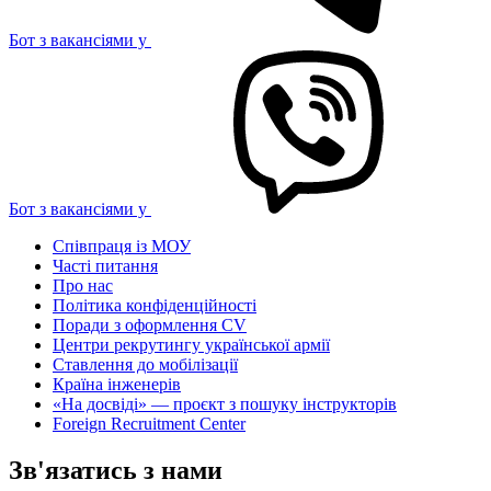
Бот з вакансіями у
Бот з вакансіями у
Співпраця із МОУ
Часті питання
Про нас
Політика конфіденційності
Поради з оформлення CV
Центри рекрутингу української армії
Ставлення до мобілізації
Країна інженерів
«На досвіді» — проєкт з пошуку інструкторів
Foreign Recruitment Center
Зв'язатись з нами