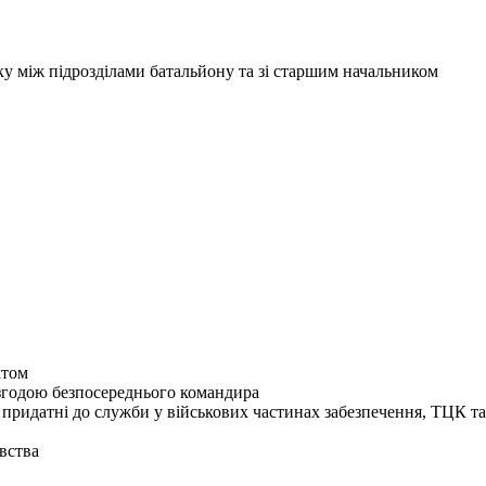
язку між підрозділами батальйону та зі старшим начальником
ктом
згодою безпосереднього командира
 придатні до служби у військових частинах забезпечення, ТЦК 
вства