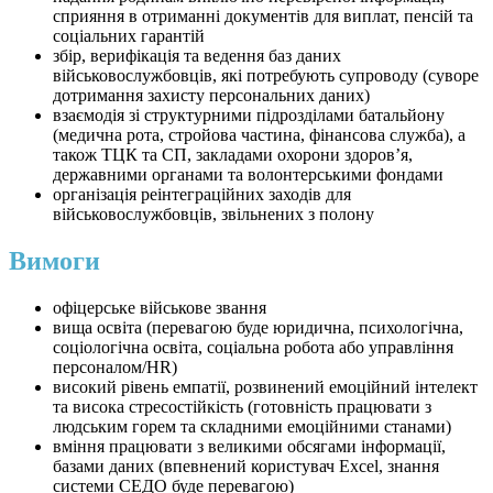
сприяння в отриманні документів для виплат, пенсій та
соціальних гарантій
збір, верифікація та ведення баз даних
військовослужбовців, які потребують супроводу (суворе
дотримання захисту персональних даних)
взаємодія зі структурними підрозділами батальйону
(медична рота, стройова частина, фінансова служба), а
також ТЦК та СП, закладами охорони здоров’я,
державними органами та волонтерськими фондами
організація реінтеграційних заходів для
військовослужбовців, звільнених з полону
Вимоги
офіцерське військове звання
вища освіта (перевагою буде юридична, психологічна,
соціологічна освіта, соціальна робота або управління
персоналом/HR)
високий рівень емпатії, розвинений емоційний інтелект
та висока стресостійкість (готовність працювати з
людським горем та складними емоційними станами)
вміння працювати з великими обсягами інформації,
базами даних (впевнений користувач Excel, знання
системи СЕДО буде перевагою)