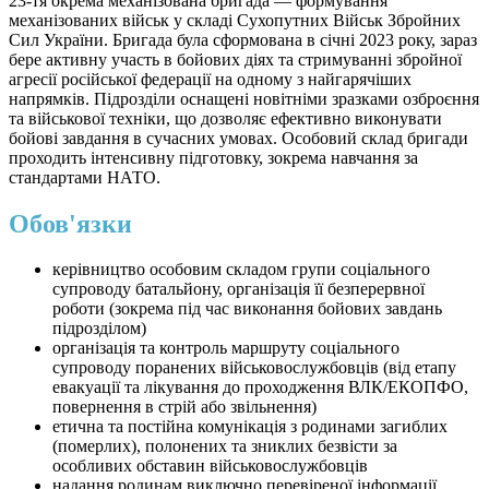
23-тя окрема механізована бригада — формування
механізованих військ у складі Сухопутних Військ Збройних
Сил України. Бригада була сформована в січні 2023 року, зараз
бере активну участь в бойових діях та стримуванні збройної
агресії російської федерації на одному з найгарячіших
напрямків. Підрозділи оснащені новітніми зразками озброєння
та військової техніки, що дозволяє ефективно виконувати
бойові завдання в сучасних умовах. Особовий склад бригади
проходить інтенсивну підготовку, зокрема навчання за
стандартами НАТО.
Обов'язки
керівництво особовим складом групи соціального
супроводу батальйону, організація її безперервної
роботи (зокрема під час виконання бойових завдань
підрозділом)
організація та контроль маршруту соціального
супроводу поранених військовослужбовців (від етапу
евакуації та лікування до проходження ВЛК/ЕКОПФО,
повернення в стрій або звільнення)
етична та постійна комунікація з родинами загиблих
(померлих), полонених та зниклих безвісти за
особливих обставин військовослужбовців
надання родинам виключно перевіреної інформації,