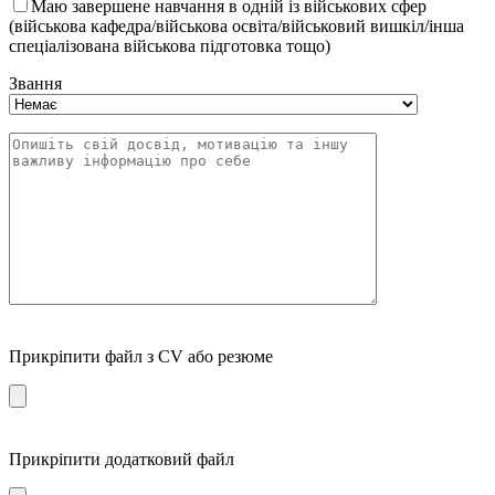
Маю завершене навчання в одній із військових сфер
(військова кафедра/військова освіта/військовий вишкіл/інша
спеціалізована військова підготовка тощо)
Звання
Прикріпити файл з CV або резюме
Прикріпити додатковий файл