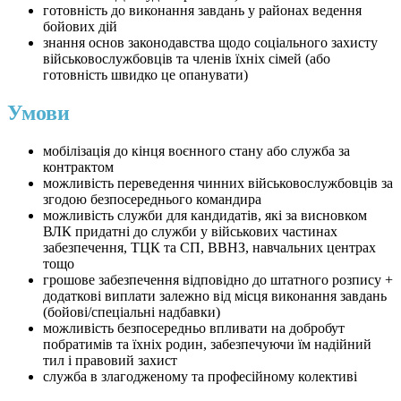
готовність до виконання завдань у районах ведення
бойових дій
знання основ законодавства щодо соціального захисту
військовослужбовців та членів їхніх сімей (або
готовність швидко це опанувати)
Умови
мобілізація до кінця воєнного стану або служба за
контрактом
можливість переведення чинних військовослужбовців за
згодою безпосереднього командира
можливість служби для кандидатів, які за висновком
ВЛК придатні до служби у військових частинах
забезпечення, ТЦК та СП, ВВНЗ, навчальних центрах
тощо
грошове забезпечення відповідно до штатного розпису +
додаткові виплати залежно від місця виконання завдань
(бойові/спеціальні надбавки)
можливість безпосередньо впливати на добробут
побратимів та їхніх родин, забезпечуючи їм надійний
тил і правовий захист
служба в злагодженому та професійному колективі