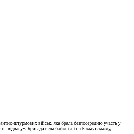
антно-штурмових військ, яка брала безпосередню участь у
і відвагу». Бригада вела бойові дії на Бахмутському,