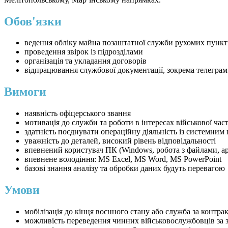
Обов'язки
ведення обліку майна позаштатної служби рухомих пункт
проведення звірок із підрозділами
організація та укладання договорів
відпрацювання службової документації, зокрема телеграм
Вимоги
наявність офіцерського звання
мотивація до служби та роботи в інтересах військової час
здатність поєднувати операційну діяльність із системним
уважність до деталей, високий рівень відповідальності
впевнений користувач ПК (Windows, робота з файлами, ар
впевнене володіння: MS Excel, MS Word, MS PowerPoint
базові знання аналізу та обробки даних будуть перевагою
Умови
мобілізація до кінця воєнного стану або служба за контра
можливість переведення чинних військовослужбовців за 