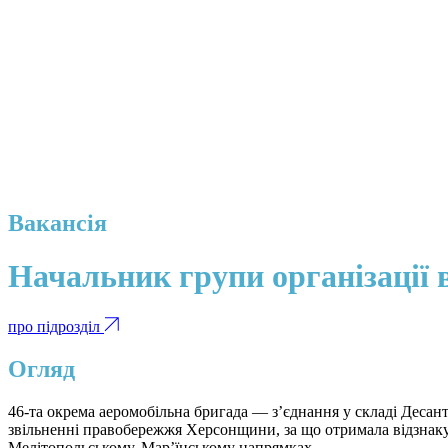
Вакансія
Начальник групи організації в
про підрозділ
Огляд
46-та окрема аеромобільна бригада — з’єднання у складі Деса
звільненні правобережжя Херсонщини, за що отримала відзнаку 
Мелітопольському, Мар’їнському напрямках.