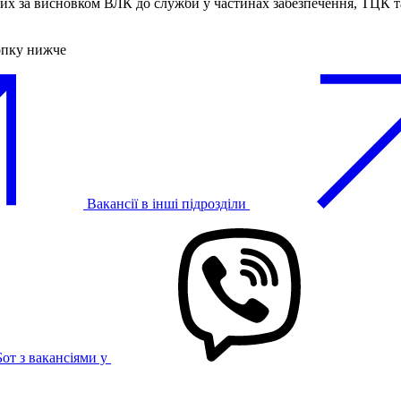
их за висновком ВЛК до служби у частинах забезпечення, ТЦК 
опку нижче
Вакансії в інші підрозділи
Бот з вакансіями у