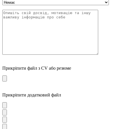
Прикріпити файл з CV або резюме
Прикріпити додатковий файл