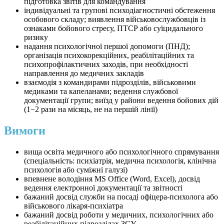
підготовка звітів для командування
індивідуальні та групові психодіагностичні обстеження
особового складу; виявлення військовослужбовців із
ознаками бойового стресу, ПТСР або суїцидального
ризику
надання психологічної першої допомоги (ПНД);
організація психокорекційних, реабілітаційних та
психопрофілактичних заходів, при необхідності
направлення до медичних закладів
взаємодія з командирами підрозділів, військовими
медиками та капеланами; ведення службової
документації групи; виїзд у райони ведення бойових дій
(1−2 рази на місяць, не на першій лінії)
Вимоги
вища освіта медичного або психологічного спрямування
(спеціальність: психіатрія, медична психологія, клінічна
психологія або суміжні галузі)
впевнене володіння MS Office (Word, Excel), досвід
ведення електронної документації та звітності
бажаний досвід служби на посаді офіцера-психолога або
військового лікаря-психіатра
бажаний досвід роботи у медичних, психологічних або
реабілітаційних підрозділах ЗСУ