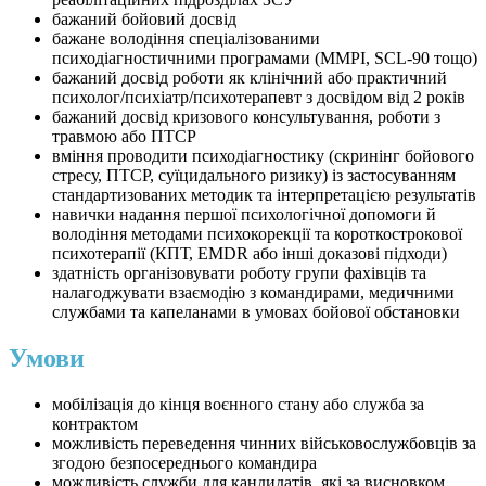
бажаний бойовий досвід
бажане володіння спеціалізованими
психодіагностичними програмами (MMPI, SCL-90 тощо)
бажаний досвід роботи як клінічний або практичний
психолог/психіатр/психотерапевт з досвідом від 2 років
бажаний досвід кризового консультування, роботи з
травмою або ПТСР
вміння проводити психодіагностику (скринінг бойового
стресу, ПТСР, суїцидального ризику) із застосуванням
стандартизованих методик та інтерпретацією результатів
навички надання першої психологічної допомоги й
володіння методами психокорекції та короткострокової
психотерапії (КПТ, EMDR або інші доказові підходи)
здатність організовувати роботу групи фахівців та
налагоджувати взаємодію з командирами, медичними
службами та капеланами в умовах бойової обстановки
Умови
мобілізація до кінця воєнного стану або служба за
контрактом
можливість переведення чинних військовослужбовців за
згодою безпосереднього командира
можливість служби для кандидатів, які за висновком