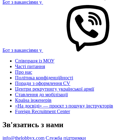
Бот з вакансіями у
Бот з вакансіями у
Співпраця із МОУ
Часті питання
Про нас
Політика конфіденційності
Поради з оформлення CV
Центри рекрутингу української армії
Ставлення до мобілізації
Країна інженерів
«На досвіді» — проєкт з пошуку інструкторів
Foreign Recruitment Center
Зв'язатись з нами
info@thelobbyx.com
Служба підтримки