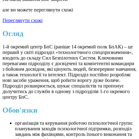
але ви можете переглянути схожі
Переглянути схожі
Огляд
1-й окремий центр БпС (раніше 14 окремий полк БпАК) – це
перший у світі підрозділ «технологічного спецпризначення»,
входить до складу Сил Безпілотних Систем. Ключовими
перевагами підрозділу є досвідчені та компетентні командири
з бойовим досвідом, які цінують людей, безперервне навчання,
а також технології та інтелект. Підрозділ постійно розробляє
нові засоби ураження, щоб робити ворогу дуже боляче.
Підрозділ розширюється, шукає спеціалістів та пропонує
долучитись до служби в одному з підрозділів 1-го окремого
центру БпС.
Обов'язки
організація та керування роботою психологічної групи:
планування заходів психологічної підтримки, розподіл
завдань між фахівцями, контроль їхнього виконання та