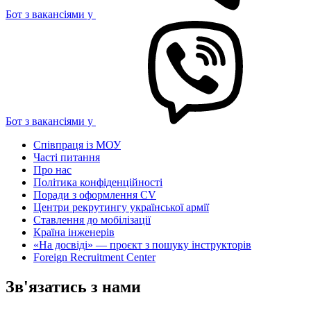
Бот з вакансіями у
Бот з вакансіями у
Співпраця із МОУ
Часті питання
Про нас
Політика конфіденційності
Поради з оформлення CV
Центри рекрутингу української армії
Ставлення до мобілізації
Країна інженерів
«На досвіді» — проєкт з пошуку інструкторів
Foreign Recruitment Center
Зв'язатись з нами