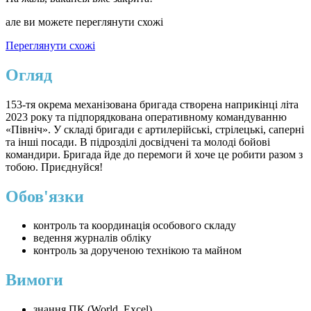
але ви можете переглянути схожі
Переглянути схожі
Огляд
153-тя окрема механізована бригада створена наприкінці літа
2023 року та підпорядкована оперативному командуванню
«Північ». У складі бригади є артилерійські, стрілецькі, саперні
та інші посади. В підрозділі досвідчені та молоді бойові
командири. Бригада йде до перемоги й хоче це робити разом з
тобою. Приєднуйся!
Обов'язки
контроль та координація особового складу
ведення журналів обліку
контроль за дорученою технікою та майном
Вимоги
знання ПК (World, Excel)