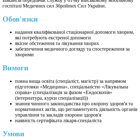
Вакансія передбачає службу у 61-му військовому мобільному
госпіталі Медичних сил Збройних Сил України.
Обов'язки
надання кваліфікованої стаціонарної допомоги хворим,
які потребують екстреної допомоги
якісне обстеження та лікування хворих
забезпечення медичного догляду та спостереження за
хворими
Вимоги
повна вища освіта (спеціаліст, магістр) за напрямом
підготовки «Медицина», спеціальністю «Лікувальна
справа» (спеціалізація за фахом «Ендоскопія»
(інтернатура, курси спеціалізації))
знання чинного законодавства про охорону здоров'я та
нормативних актів, що регламентують діяльність органів
управління та закладів охорони здоров'я
наявність сертифіката лікаря-спеціаліста
Умови