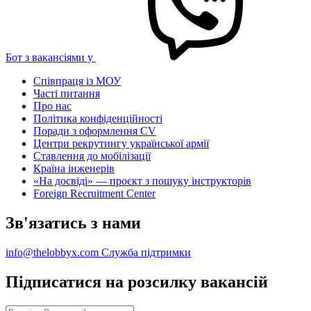
Бот з вакансіями у
Співпраця із МОУ
Часті питання
Про нас
Політика конфіденційності
Поради з оформлення CV
Центри рекрутингу української армії
Ставлення до мобілізації
Країна інженерів
«На досвіді» — проєкт з пошуку інструкторів
Foreign Recruitment Center
Зв'язатись з нами
info@thelobbyx.com
Служба підтримки
Підписатися на розсилку вакансій