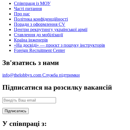
Співпраця із МОУ
Часті питання
Про нас
Політика конфіденційності
Поради з оформлення CV
Центри рекрутингу української армії
Ставлення до мобілізації
Країна інженерів
«На досвіді» — проєкт з пошуку інструкторів
Foreign Recruitment Center
Зв'язатись з нами
info@thelobbyx.com
Служба підтримки
Підписатися на розсилку вакансій
У співпраці з: