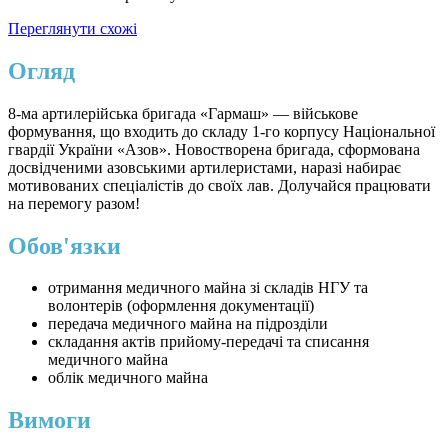
Переглянути схожі
Огляд
8-ма артилерійська бригада «Гармаш» — військове
формування, що входить до складу 1-го корпусу Національної
гвардії України «Азов». Новостворена бригада, сформована
досвідченими азовськими артилеристами, наразі набирає
мотивованих спеціалістів до своїх лав. Долучайся працювати
на перемогу разом!
Обов'язки
отримання медичного майна зі складів НГУ та
волонтерів (оформлення документації)
передача медичного майна на підрозділи
складання актів прийому-передачі та списання
медичного майна
облік медичного майна
Вимоги