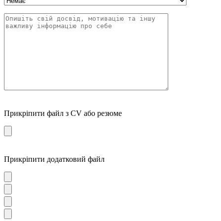
Прикріпити файл з CV або резюме
Прикріпити додатковий файл