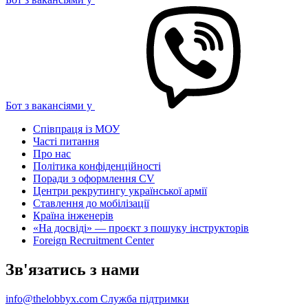
Бот з вакансіями у
Співпраця із МОУ
Часті питання
Про нас
Політика конфіденційності
Поради з оформлення CV
Центри рекрутингу української армії
Ставлення до мобілізації
Країна інженерів
«На досвіді» — проєкт з пошуку інструкторів
Foreign Recruitment Center
Зв'язатись з нами
info@thelobbyx.com
Служба підтримки