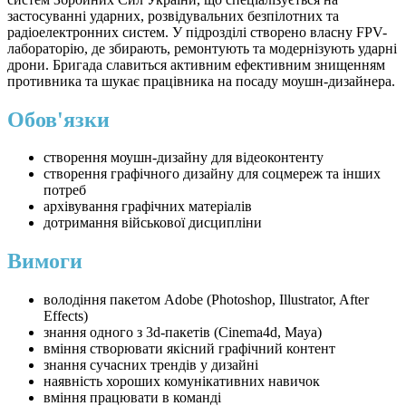
застосуванні ударних, розвідувальних безпілотних та
радіоелектронних систем. У підрозділі створено власну FPV-
лабораторію, де збирають, ремонтують та модернізують ударні
дрони. Бригада славиться активним ефективним знищенням
противника та шукає працівника на посаду моушн-дизайнера.
Обов'язки
створення моушн-дизайну для відеоконтенту
створення графічного дизайну для соцмереж та інших
потреб
архівування графічних матеріалів
дотримання військової дисципліни
Вимоги
володіння пакетом Adobe (Photoshop, Illustrator, After
Effects)
знання одного з 3d-пакетів (Cinema4d, Maya)
вміння створювати якісний графічний контент
знання сучасних трендів у дизайні
наявність хороших комунікативних навичок
вміння працювати в команді