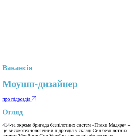
Вакансія
Моушн-дизайнер
про підрозділ
Огляд
414-та окрема бригада безпілотних систем «Птахи Мадяра» –
це високотехнологічний підрозділ у складі Сил безпілотних
систем Збройних Сил України, що спеціалізується на