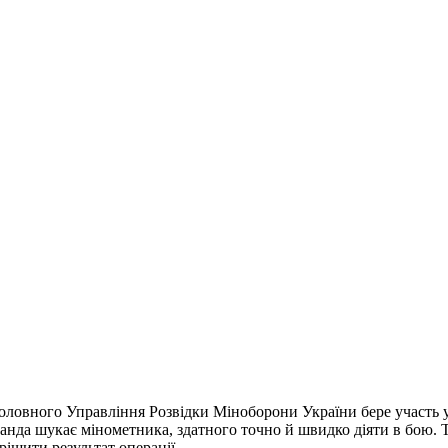
овного Управління Розвідки Міноборони України бере участь у сп
манда шукає мінометника, здатного точно й швидко діяти в бою.
ішити результат операції.