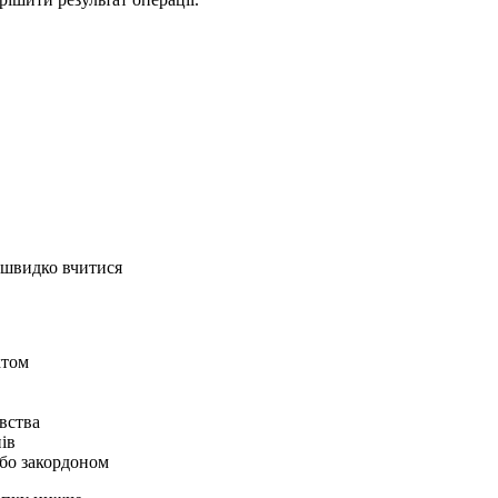
 швидко вчитися
ктом
вства
ів
або закордоном