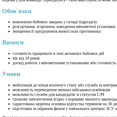
Обов'язки
виконання бойових завдань у складі підрозділу
розгортання, згортання, наведення мінометної установки
знищення й придушення живої сили противника
Вимоги
готовність працювати в зоні активних бойових дій
вік від 18 років
досвід роботи з мінометними установками або готовність
Умови
мобілізація до кінця воєнного стану або служба за контра
можливість переведення чинних військовослужбовців
можливість служби для кандидатів зі статусом СЗЧ
грошове забезпечення згідно з нормами чинного законода
гарантована щорічна основна відпустка терміном на 30 дн
підготовка за обраним фахом у навчальних центрах ЗСУ 