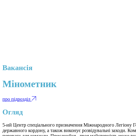
Вакансія
Мінометник
про підрозділ
Огляд
5-ий Центр спеціального призначення Міжнародного Легіону Гол
державного кордону, а також виконує розвідувальні заходи. Ко
перевагу для команди. Приєднуйся - твоя майстерність може вир