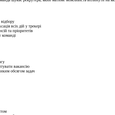
 відбору
сація всіх дій у трекері
сій та пріоритетів
у команді
огу
ентувати вакансію
ликим обсягом задач
ктом