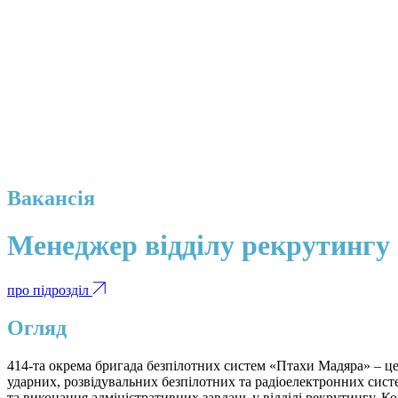
Вакансія
Менеджер відділу рекрутингу
про підрозділ
Огляд
414-та окрема бригада безпілотних систем «Птахи Мадяра» – це
ударних, розвідувальних безпілотних та радіоелектронних сис
та виконання адміністративних завдань у відділі рекрутингу. К