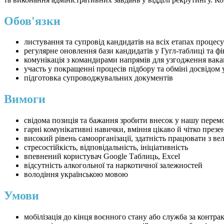
Обов'язки
листування та супровід кандидатів на всіх етапах процесу
регулярне оновлення бази кандидатів у Гугл-таблиці та фік
комунікація з командирами напрямів для узгодження вакан
участь у покращенні процесів підбору та обміні досвідом 
підготовка супроводжувальних документів
Вимоги
свідома позиція та бажання зробити внесок у нашу перем
гарні комунікативні навички, вміння цікаво й чітко през
високий рівень самоорганізації, здатність працювати з ве
стресостійкість, відповідальність, ініціативність
впевнений користувач Google Таблиць, Excel
відсутність алкогольної та наркотичної залежностей
володіння українською мовою
Умови
мобілізація до кінця воєнного стану або служба за контра