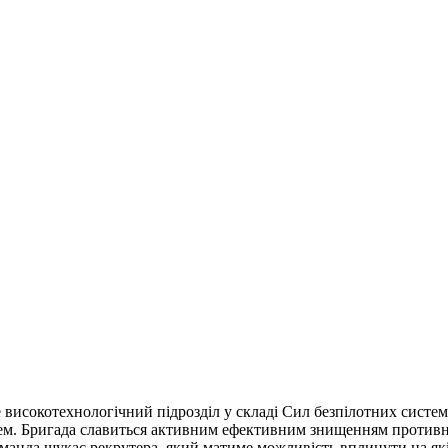
 високотехнологічний підрозділ у складі Сил безпілотних систем
тем. Бригада славиться активним ефективним знищенням противни
оманда шукає рекрутера, який матиме можливість вплинути на які