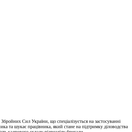
 Збройних Сил України, що спеціалізується на застосуванні
ка та шукає працівника, який стане на підтримку діловодства
сть кадрового складу підрозділу бригади.