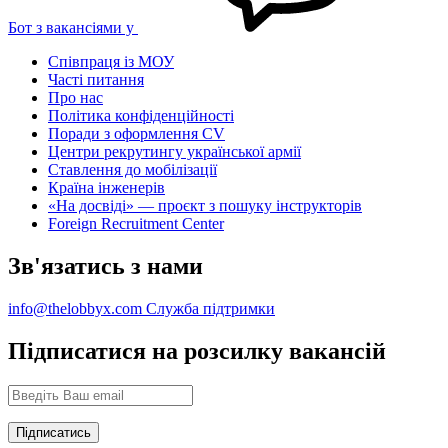
Бот з вакансіями у
Співпраця із МОУ
Часті питання
Про нас
Політика конфіденційності
Поради з оформлення CV
Центри рекрутингу української армії
Ставлення до мобілізації
Країна інженерів
«На досвіді» — проєкт з пошуку інструкторів
Foreign Recruitment Center
Зв'язатись з нами
info@thelobbyx.com
Служба підтримки
Підписатися на розсилку вакансій