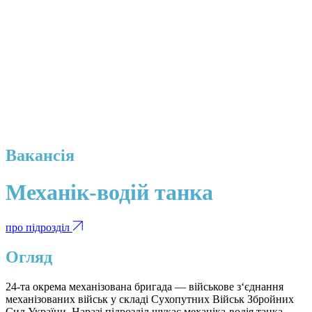
Вакансія
Механік-водій танка
про підрозділ
Огляд
24-та окрема механізована бригада — військове з‘єднання
механізованих військ у складі Сухопутних Військ Збройних
Сил України. Наразі підрозділ шукає механіка-водія танка,