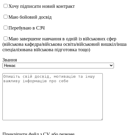
Хочу підписати новий контракт
Маю бойовий досвід
Перебуваю в СЗЧ
Маю завершене навчання в одній із військових сфер
(військова кафедра/військова освіта/військовий вишкіл/інша
спеціалізована військова підготовка тощо)
Звання
Прикріпити файл з CV або резюме