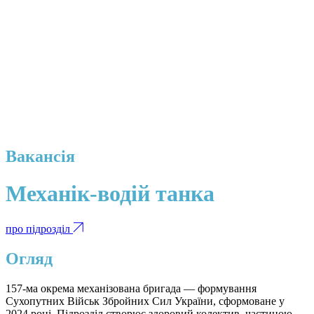
Вакансія
Механік-водій танка
про підрозділ
Огляд
157-ма окрема механізована бригада — формування
Сухопутних Військ Збройних Сил України, сформоване у
2024 році. Підрозділ створює здоровий колектив, частиною