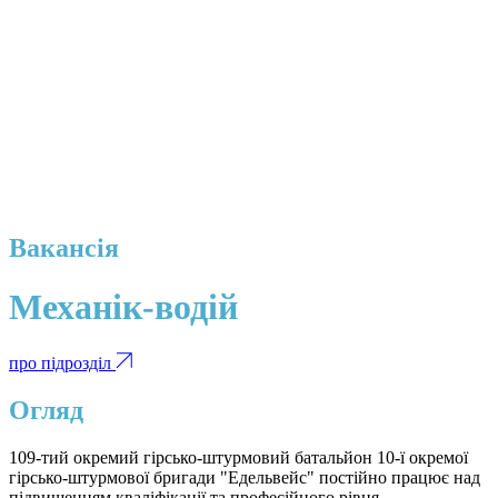
Вакансія
Механік-водій
про підрозділ
Огляд
109-тий окремий гірсько-штурмовий батальйон 10-ї окремої
гірсько-штурмової бригади "Едельвейс" постійно працює над
підвищенням кваліфікації та професійного рівня