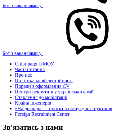
Бот з вакансіями у
Бот з вакансіями у
Співпраця із МОУ
Часті питання
Про нас
Політика конфіденційності
Поради з оформлення CV
Центри рекрутингу української армії
Ставлення до мобілізації
Країна інженерів
«На досвіді» — проєкт з пошуку інструкторів
Foreign Recruitment Center
Зв'язатись з нами