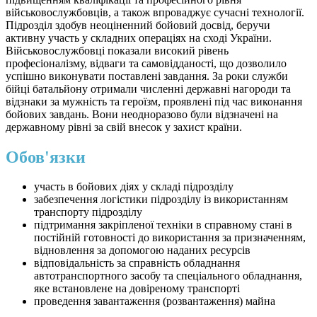
військовослужбовців, а також впроваджує сучасні технології.
Підрозділ здобув неоціненний бойовий досвід, беручи
активну участь у складних операціях на сході України.
Військовослужбовці показали високий рівень
професіоналізму, відваги та самовідданості, що дозволило
успішно виконувати поставлені завдання. За роки служби
бійці батальйону отримали численні державні нагороди та
відзнаки за мужність та героїзм, проявлені під час виконання
бойових завдань. Вони неодноразово були відзначені на
державному рівні за свій внесок у захист країни.
Обов'язки
участь в бойових діях у складі підрозділу
забезпечення логістики підрозділу із використанням
транспорту підрозділу
підтримання закріпленої техніки в справному стані в
постійній готовності до використання за призначенням,
відновлення за допомогою наданих ресурсів
відповідальність за справність обладнання
автотранспортного засобу та спеціального обладнання,
яке встановлене на довіреному транспорті
проведення завантаження (розвантаження) майна