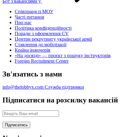
Бот з вакансіями у
Співпраця із МОУ
Часті питання
Про нас
Політика конфіденційності
Поради з оформлення CV
Центри рекрутингу української армії
Ставлення до мобілізації
Країна інженерів
«На досвіді» — проєкт з пошуку інструкторів
Foreign Recruitment Center
Зв'язатись з нами
info@thelobbyx.com
Служба підтримки
Підписатися на розсилку вакансій