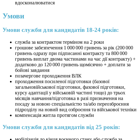
вдосконалюватися
Умови
Умови служби для кандидатів 18-24 років:
служба за контрактом терміном на 2 роки
грошове забезпечення 1 000 000 гривень за рік (200 000
гривень одразу при підписанні контракту та 800 000
гривень виплат двома частинами на час дії контракту) +
додатково до 120 000 гривень щомісячно + доплати за
бойові завдання
позачергове проходження ВЛК
проходження посиленої підготовки (базової
загальновійськової підготовки, фахової підготовки,
курсу адаптації у військовій частині тощо) до трьох
місяців навчання/підготовка в разі призначення на
посаду за новою спеціальністю та/або переозброєння
підрозділу на новий вид озброєння та військової техніки
компенсація житла протягом служби
Умови служби для кандидатів від 25 років:
мобілізація до кінця воєнного стану або служба за