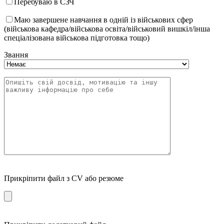
Перебуваю в СЗЧ
Маю завершене навчання в одній із військових сфер
(військова кафедра/військова освіта/військовий вишкіл/інша
спеціалізована військова підготовка тощо)
Звання
Прикріпити файл з CV або резюме