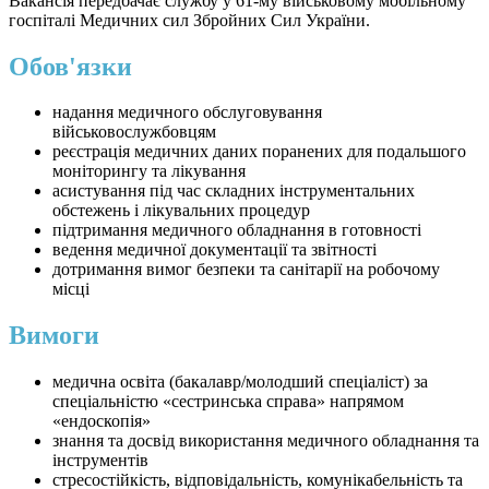
Вакансія передбачає службу у 61-му військовому мобільному
госпіталі Медичних сил Збройних Сил України.
Обов'язки
надання медичного обслуговування
військовослужбовцям
реєстрація медичних даних поранених для подальшого
моніторингу та лікування
асистування під час складних інструментальних
обстежень і лікувальних процедур
підтримання медичного обладнання в готовності
ведення медичної документації та звітності
дотримання вимог безпеки та санітарії на робочому
місці
Вимоги
медична освіта (бакалавр/молодший спеціаліст) за
спеціальністю «сестринська справа» напрямом
«ендоскопія»
знання та досвід використання медичного обладнання та
інструментів
стресостійкість, відповідальність, комунікабельність та