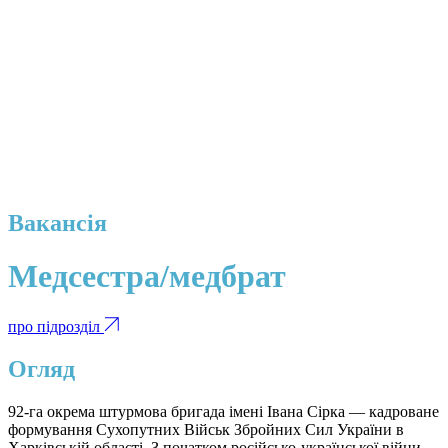
Вакансія
Медсестра/медбрат
про підрозділ
Огляд
92-га окрема штурмова бригада імені Івана Сірка — кадроване
формування Сухопутних Військ Збройних Сил України в
Харківській області. З початком російсько-української війни