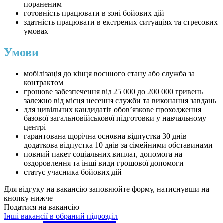
пораненим
готовність працювати в зоні бойових дій
здатність працювати в екстрених ситуаціях та стресових
умовах
Умови
мобілізація до кінця воєнного стану або служба за
контрактом
грошове забезпечення від 25 000 до 200 000 гривень
залежно від місця несення служби та виконання завдань
для цивільних кандидатів обов’язкове проходження
базової загальновійськової підготовки у навчальному
центрі
гарантована щорічна основна відпустка 30 днів +
додаткова відпустка 10 днів за сімейними обставинами
повний пакет соціальних виплат, допомога на
оздоровлення та інші види грошової допомоги
статус учасника бойових дій
Для відгуку на вакансію заповнюйте форму, натиснувши на
кнопку нижче
Податися на вакансію
Інші вакансії в обраний підрозділ