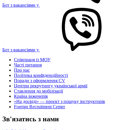
Бот з вакансіями у
Бот з вакансіями у
Співпраця із МОУ
Часті питання
Про нас
Політика конфіденційності
Поради з оформлення CV
Центри рекрутингу української армії
Ставлення до мобілізації
Країна інженерів
«На досвіді» — проєкт з пошуку інструкторів
Foreign Recruitment Center
Зв'язатись з нами