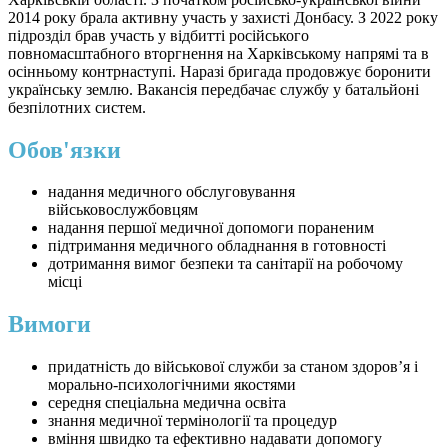
2014 року брала активну участь у захисті Донбасу. З 2022 року
підрозділ брав участь у відбитті російського
повномасштабного вторгнення на Харківському напрямі та в
осінньому контрнаступі. Наразі бригада продовжує боронити
українську землю. Вакансія передбачає службу у батальйоні
безпілотних систем.
Обов'язки
надання медичного обслуговування
військовослужбовцям
надання першої медичної допомоги пораненим
підтримання медичного обладнання в готовності
дотримання вимог безпеки та санітарії на робочому
місці
Вимоги
придатність до військової служби за станом здоров’я і
морально-психологічними якостями
середня спеціальна медична освіта
знання медичної термінології та процедур
вміння швидко та ефективно надавати допомогу