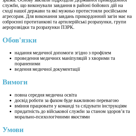
служби, що виконували завдання в районі бойових дій на
сході нашої держави та які мужньо протистояли російським
агресорам. Для виконання завдань прикордонний загін має на
озброєнні протитанкові та артилерійські розрахунки, групи
аеророзвідки та розрахунки ПЗРК.
Обов'язки
надання медичної допомоги згідно з профілем
проведення медичних маніпуляцій з хворими та
пораненими
ведення медичної документації
Вимоги
повна середня медична освіта
досвід роботи за фахом буде важливою перевагою
вміння працювати у команді та слідувати інструкціям
придатність до військової служби за станом здоров’я та
морально-психологічними якостями
Умови