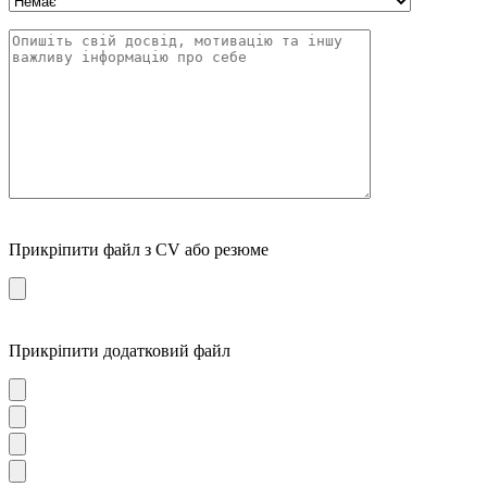
Прикріпити файл з CV або резюме
Прикріпити додатковий файл