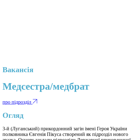
Вакансія
Медсестра/медбрат
про підрозділ
Огляд
3-й (Луганський) прикордонний загін імені Героя України
полковника Євгенія Пікуса створений як підрозділ нового
зразка. Основу заклали підрозділи Державної прикордонної