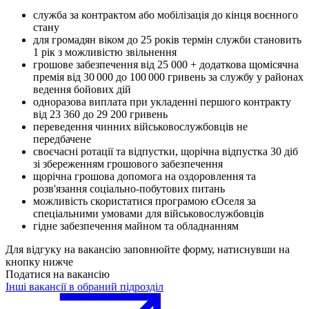
служба за контрактом або мобілізація до кінця воєнного
стану
для громадян віком до 25 років термін служби становить
1 рік з можливістю звільнення
грошове забезпечення від 25 000 + додаткова щомісячна
премія від 30 000 до 100 000 гривень за службу у районах
ведення бойових дій
одноразова виплата при укладенні першого контракту
від 23 360 до 29 200 гривень
переведення чинних військовослужбовців не
передбачене
своєчасні ротації та відпустки, щорічна відпустка 30 діб
зі збереженням грошового забезпечення
щорічна грошова допомога на оздоровлення та
розв'язання соціально-побутових питань
можливість скористатися програмою єОселя за
спеціальними умовами для військовослужбовців
гідне забезпечення майном та обладнанням
Для відгуку на вакансію заповнюйте форму, натиснувши на
кнопку нижче
Податися на вакансію
Інші вакансії в обраний підрозділ