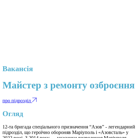
Вакансія
Майстер з ремонту озброєння
про підрозділ
Огляд
12-та бригада спеціального призначення “Азов” - легендарний
підрозділ, що героїчно обороняв Маріуполь і «Азовсталь» у
2022 році. З 2014 року — учасники визволення Маріуполя,