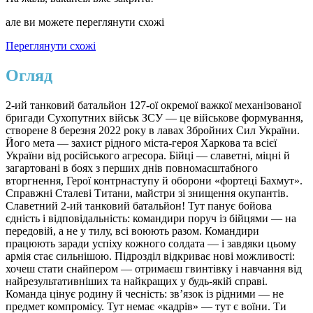
але ви можете переглянути схожі
Переглянути схожі
Огляд
2-ий танковий батальйон 127-ої окремої важкої механізованої
бригади Сухопутних військ ЗСУ — це військове формування,
створене 8 березня 2022 року в лавах Збройних Сил України.
Його мета — захист рідного міста-героя Харкова та всієї
України від російського агресора. Бійці — славетні, міцні й
загартовані в боях з перших днів повномасштабного
вторгнення, Герої контрнаступу й оборони «фортеці Бахмут».
Справжні Сталеві Титани, майстри зі знищення окупантів.
Славетний 2-ий танковий батальйон! Тут панує бойова
єдність і відповідальність: командири поруч із бійцями — на
передовій, а не у тилу, всі воюють разом. Командири
працюють заради успіху кожного солдата — і завдяки цьому
армія стає сильнішою. Підрозділ відкриває нові можливості:
хочеш стати снайпером — отримаєш гвинтівку і навчання від
найрезультативніших та найкращих у будь-якій справі.
Команда цінує родину й чесність: зв’язок із рідними — не
предмет компромісу. Тут немає «кадрів» — тут є воїни. Ти