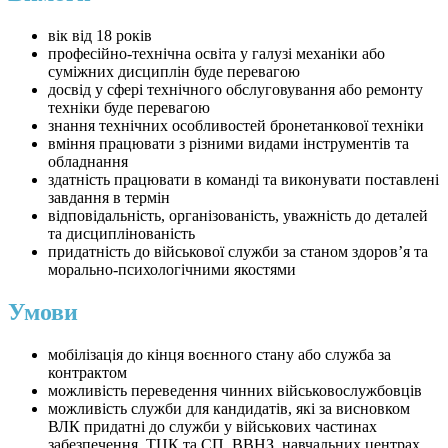
вік від 18 років
професійно-технічна освіта у галузі механіки або
суміжних дисциплін буде перевагою
досвід у сфері технічного обслуговування або ремонту
техніки буде перевагою
знання технічних особливостей бронетанкової техніки
вміння працювати з різними видами інструментів та
обладнання
здатність працювати в команді та виконувати поставлені
завдання в термін
відповідальність, організованість, уважність до деталей
та дисциплінованість
придатність до військової служби за станом здоров’я та
морально-психологічними якостями
Умови
мобілізація до кінця воєнного стану або служба за
контрактом
можливість переведення чинних військовослужбовців
можливість служби для кандидатів, які за висновком
ВЛК придатні до служби у військових частинах
забезпечення, ТЦК та СП, ВВНЗ, навчальних центрах