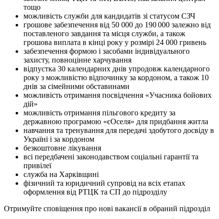
тощо
можливість служби для кандидатів зі статусом СЗЧ
грошове забезпечення від 50 000 до 190 000 залежно від
поставленого завдання та місця служби, а також
грошова виплата в кінці року у розмірі 24 000 гривень
забезпечення формою і засобами індивідуального
захисту, повноцінне харчування
відпустка 30 календарних днів упродовж календарного
року з можливістю відпочинку за кордоном, а також 10
днів за сімейними обставинами
можливість отримання посвідчення «Учасника бойових
дій»
можливість отримання пільгового кредиту за
державною програмою «єОселя» для придбання житла
навчання та тренування для передачі здобутого досвіду в
Україні і за кордоном
безкоштовне лікування
всі передбачені законодавством соціальні гарантії та
привілеї
служба на Харківщині
фізичний та юридичний супровід на всіх етапах
оформлення від РТЦК та СП до підрозділу
Отримуйте сповіщення про нові вакансії в обраний підрозділ