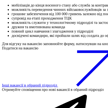
мобілізація до кінця воєнного стану або служба за контра
можливість переведення чинних військовослужбовців за
грошове забезпечення від 100 000 гривень залежно від по
супровід на етапі проходження ТЦК
можливість служити у технологічному підрозділі та засто
дружня та вмотивована команда
повний цикл навчання і злагодження у підрозділі
досвідчені командири, які пройшли шлях від солдата до о
Для відгуку на вакансію заповнюйте форму, натиснувши на кн
Податися на вакансію
Інші вакансії в обраний підрозділ
Отримуйте сповіщення про нові вакансії в обраний підрозділ