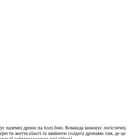
ує наземні дрони на полі бою. Команда виконує логістичні,
регти життя піхоті та замінити солдата дронами там, де це
ставай геймченджером цієї війни!