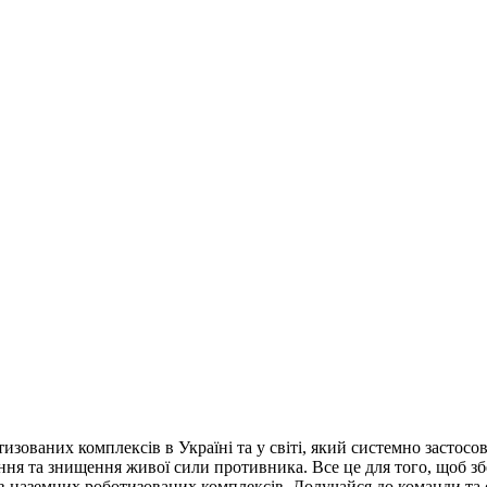
ованих комплексів в Україні та у світі, який системно застосов
ння та знищення живої сили противника. Все це для того, щоб збе
в наземних роботизованих комплексів. Долучайся до команди та 