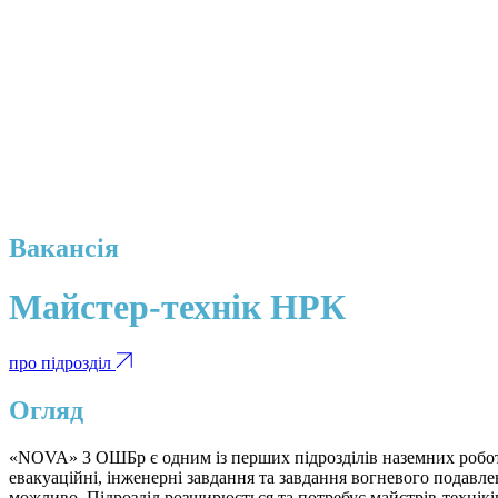
Вакансія
Майстер-технік НРК
про підрозділ
Огляд
«NOVA» 3 ОШБр є одним із перших підрозділів наземних роботиз
евакуаційні, інженерні завдання та завдання вогневого подавле
можливо. Підрозділ розширюється та потребує майстрів-технікі