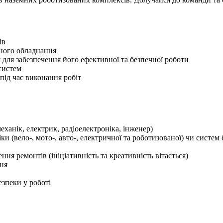
ів
нного обладнання
 для забезпечення його ефективної та безпечної роботи
систем
під час виконання робіт
еханік, електрик, радіоелектроніка, інженер)
ки (вело-, мото-, авто-, електричної та роботизованої) чи систем
ня ремонтів (ініціативність та креативність вітається)
ння
езпеки у роботі