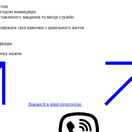
ктом
 згодою командира
ставленого завдання та місця служби
совувати свої навички з цивільного життя
фіцера
опку нижче
Вакансії в інші підрозділи