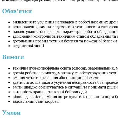
Обов'язки
виявлення та усунення неполадок в роботі наземних дрон
встановлення, заміна та демонтаж технічного та електро
налаштування та перевірка параметрів роботи обладнання
здійснення контролю за технічним станом обладнання та 
дотримання правил техніки безпеки та пожежної безпеки 
ведення звітності
Вимоги
технічна вузькопрофільна освіта (слюсар, зварювальник, м
досвід роботи з ремонту, монтажу та обслуговування техні
вміння читати креслення або принципові схеми
здатність до швидкого усунення несправностей та проведен
вміти швидко орієнтуватись в ситуації та приймати ріше
готовність працювати в зоні бойових дій
відповідальність, вміння дотримуватись правил та норм б
задовільний стан здоров'я
Умови