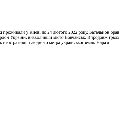
кі проживали у Києві до 24 лютого 2022 року. Батальйон брав
кордон України, визволивши місто Вовчанськ. Впродовж трьох
, не втративши жодного метра української землі. Наразі