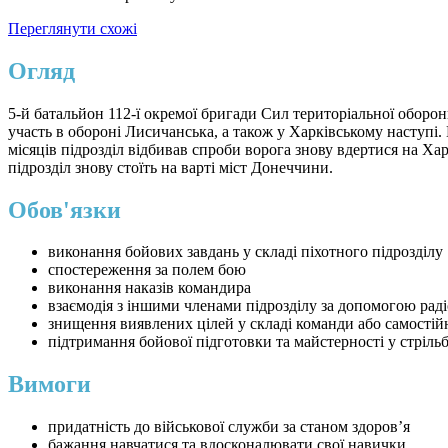
Переглянути схожі
Огляд
5-й батальйон 112-ї окремої бригади Сил територіальної оборон
участь в обороні Лисичанська, а також у Харківському наступ
місяців підрозділ відбивав спроби ворога знову вдертися на Ха
підрозділ знову стоїть на варті міст Донеччини.
Обов'язки
виконання бойових завдань у складі піхотного підрозділу
спостереження за полем бою
виконання наказів командира
взаємодія з іншими членами підрозділу за допомогою раді
знищення виявлених цілей у складі команди або самостій
підтримання бойової підготовки та майстерності у стрільбі
Вимоги
придатність до військової служби за станом здоров’я
бажання навчатися та вдосконалювати свої навички