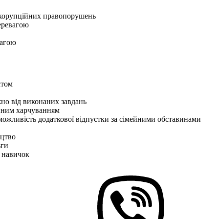
я корупційних правопорушень
перевагою
вагою
ктом
жно від виконаних завдань
інним харчуванням
а можливість додаткової відпустки за сімейними обставинами
ицтво
ьги
х навичок