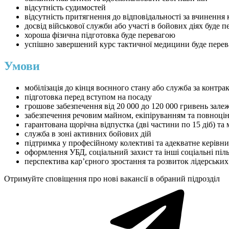
відсутність судимостей
відсутність притягнення до відповідальності за вчиненн
досвід військової служби або участі в бойових діях буде 
хороша фізична підготовка буде перевагою
успішно завершений курс тактичної медицини буде пере
Умови
мобілізація до кінця воєнного стану або служба за контра
підготовка перед вступом на посаду
грошове забезпечення від 20 000 до 120 000 гривень зале
забезпечення речовим майном, екіпіруванням та повноц
гарантована щорічна відпустка (дві частини по 15 діб) т
служба в зоні активних бойових дій
підтримка у професійному колективі та адекватне керівн
оформлення УБД, соціальний захист та інші соціальні піл
перспектива кар’єрного зростання та розвиток лідерськи
Отримуйте сповіщення про нові вакансії в обраний підрозділ