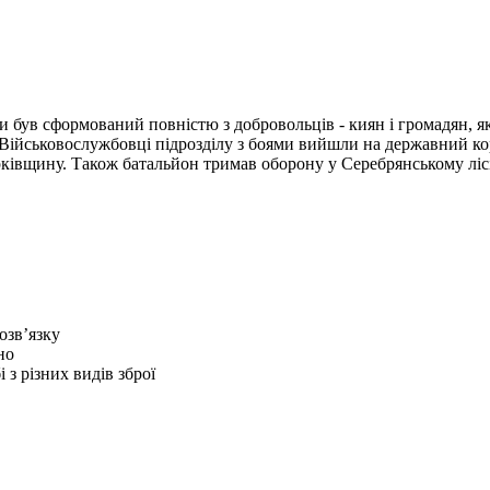
и був сформований повністю з добровольців - киян і громадян, я
і. Військовослужбовці підрозділу з боями вийшли на державний 
рківщину. Також батальйон тримав оборону у Серебрянському лісі
озв’язку
но
 з різних видів зброї