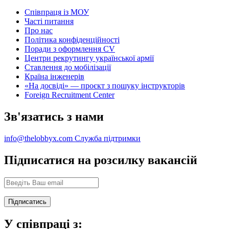
Співпраця із МОУ
Часті питання
Про нас
Політика конфіденційності
Поради з оформлення CV
Центри рекрутингу української армії
Ставлення до мобілізації
Країна інженерів
«На досвіді» — проєкт з пошуку інструкторів
Foreign Recruitment Center
Зв'язатись з нами
info@thelobbyx.com
Служба підтримки
Підписатися на розсилку вакансій
У співпраці з: