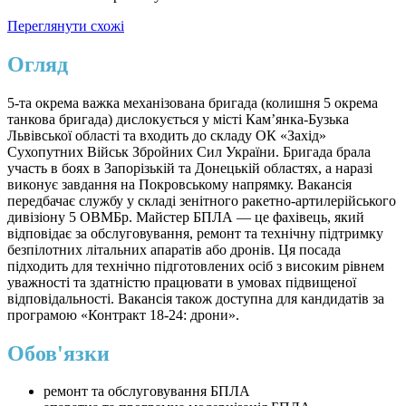
Переглянути схожі
Огляд
5-та окрема важка механізована бригада (колишня 5 окрема
танкова бригада) дислокується у місті Кам’янка-Бузька
Львівської області та входить до складу ОК «Захід»
Сухопутних Військ Збройних Сил України. Бригада брала
участь в боях в Запорізькій та Донецькій областях, а наразі
виконує завдання на Покровському напрямку. Вакансія
передбачає службу у складі зенітного ракетно-артилерійського
дивізіону 5 ОВМБр. Майстер БПЛА — це фахівець, який
відповідає за обслуговування, ремонт та технічну підтримку
безпілотних літальних апаратів або дронів. Ця посада
підходить для технічно підготовлених осіб з високим рівнем
уважності та здатністю працювати в умовах підвищеної
відповідальності. Вакансія також доступна для кандидатів за
програмою «Контракт 18-24: дрони».
Обов'язки
ремонт та обслуговування БПЛА