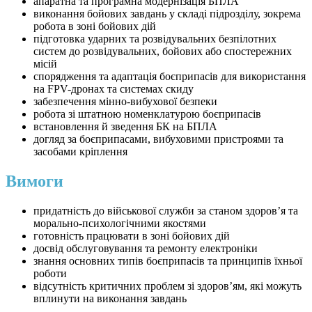
апаратна та програмна модернізація БПЛА
виконання бойових завдань у складі підрозділу, зокрема
робота в зоні бойових дій
підготовка ударних та розвідувальних безпілотних
систем до розвідувальних, бойових або спостережних
місій
спорядження та адаптація боєприпасів для використання
на FPV-дронах та системах скиду
забезпечення мінно-вибухової безпеки
робота зі штатною номенклатурою боєприпасів
встановлення й зведення БК на БПЛА
догляд за боєприпасами, вибуховими пристроями та
засобами кріплення
Вимоги
придатність до військової служби за станом здоров’я та
морально-психологічними якостями
готовність працювати в зоні бойових дій
досвід обслуговування та ремонту електроніки
знання основних типів боєприпасів та принципів їхньої
роботи
відсутність критичних проблем зі здоров’ям, які можуть
вплинути на виконання завдань