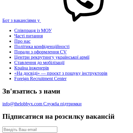
Бот з вакансіями у
Співпраця із МОУ
Часті питання
Про нас
Політика конфіденційності
Поради з оформлення CV
Центри рекрутингу української армії
Ставлення до мобілізації
Країна інженерів
«На досвіді» — проєкт з пошуку інструкторів
Foreign Recruitment Center
Зв'язатись з нами
info@thelobbyx.com
Служба підтримки
Підписатися на розсилку вакансій