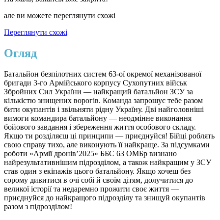
але ви можете переглянути схожі
Переглянути схожі
Огляд
Батальйон безпілотних систем 63-ої окремої механізованої
бригади 3-го Армійського корпусу Сухопутних військ
Збройних Сил України — найкращий батальйон ЗСУ за
кількістю знищених ворогів. Команда запрошує тебе разом
бити окупантів і звільняти рідну Україну. Дві найголовніші
вимоги командира батальйону — неодмінне виконання
бойового завдання і збереження життя особового складу.
Якщо ти розділяєш ці принципи — приєднуйся! Бійці роблять
свою справу тихо, але виконують її найкраще. За підсумками
роботи «Армії дронів’2025» ББС 63 ОМБр визнано
найрезультативнішим підрозділом, а також найкращим у ЗСУ
став один з екіпажів цього батальйону. Якщо хочеш без
сорому дивитися в очі собі й своїм дітям, долучитися до
великої історії та недаремно прожити своє життя —
приєднуйся до найкращого підрозділу та знищуй окупантів
разом з підрозділом!