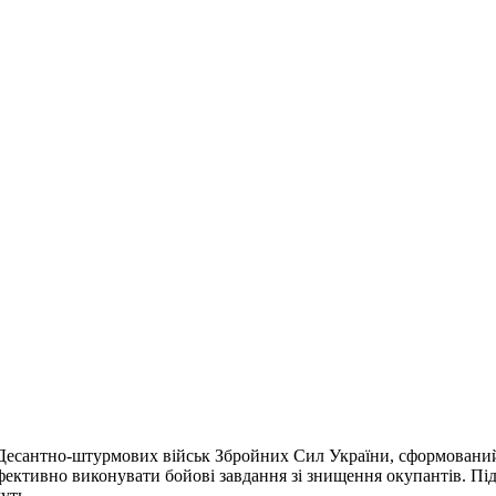
Десантно-штурмових військ Збройних Сил України, сформований у 
фективно виконувати бойові завдання зі знищення окупантів. Пі
уть.