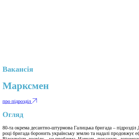
Вакансія
Марксмен
про підрозділ
Огляд
80-та окрема десантно-штурмова Галицька бригада – підрозділ 
році бригада боронить українську землю та надалі продовжує е
Відсутність досвіду – не проблема. Навчать, покажуть, допомож