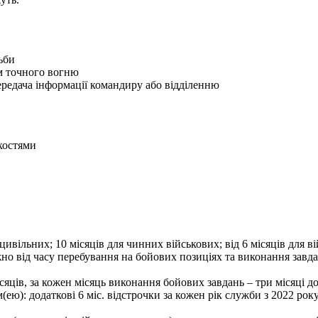
ьби
ям точного вогню
редача інформації командиру або відділенню
якостями
вільних; 10 місяців для чинних військових; від 6 місяців для вій
жно від часу перебування на бойових позиціях та виконання завд
сяців, за кожен місяць виконання бойових завдань – три місяці д
ю): додаткові 6 міс. відстрочки за кожен рік служби з 2022 рок