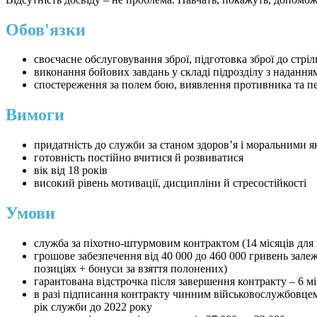
Обов'язки
своєчасне обслуговування зброї, підготовка зброї до стріл
виконання бойових завдань у складі підрозділу з наданн
спостереження за полем бою, виявлення противника та пе
Вимоги
придатність до служби за станом здоров’я і моральними 
готовність постійно вчитися й розвиватися
вік від 18 років
високий рівень мотивації, дисципліни й стресостійкості
Умови
служба за піхотно-штурмовим контрактом (14 місяців для ци
грошове забезпечення від 40 000 до 460 000 гривень зале
позиціях + бонуси за взяття полонених)
гарантована відстрочка після завершення контракту – 6 мі
в разі підписання контракту чинним військовослужбовцем(е
рік служби до 2022 року