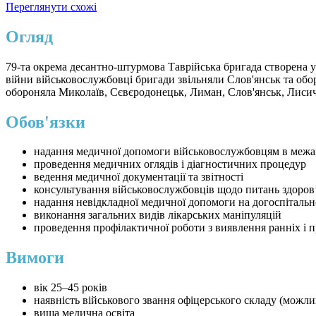
Переглянути схожі
Огляд
79-та окрема десантно-штурмова Таврійська бригада створена у
війни військовослужбовці бригади звільняли Слов'янськ та об
обороняла Миколаїв, Сєвєродонецьк, Лиман, Слов'янськ, Лисича
Обов'язки
надання медичної допомоги військовослужбовцям в межах 
проведення медичних оглядів і діагностичних процедур
ведення медичної документації та звітності
консультування військовослужбовців щодо питань здоров
надання невідкладної медичної допомоги на догоспітальн
виконання загальних видів лікарських маніпуляцій
проведення профілактичної роботи з виявлення ранніх і 
Вимоги
вік 25–45 років
наявність військового звання офіцерського складу (можли
вища медична освіта