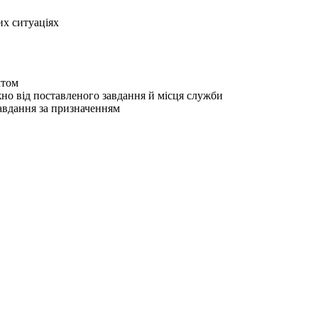
х ситуаціях
ктом
жно від поставленого завдання й місця служби
завдання за призначенням