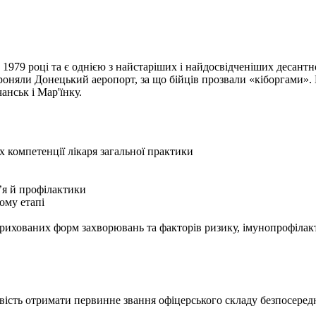
 1979 році та є однією з найстаріших і найдосвідченіших десант
ороняли Донецький аеропорт, за що бійців прозвали «кіборгами»
нськ і Мар'їнку.
компетенції лікаря загальної практики
’я й профілактики
ому етапі
прихованих форм захворювань та факторів ризику, імунопрофілак
вість отримати первинне звання офіцерського складу безпосередн