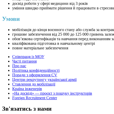
досвід роботи у сфері медицини від 3 років
уміння швидко приймати рішення й працювати в стресови
Умови
мобілізація до кінця воєнного стану або служба за контра
грошове забезпечення від 25 000 до 125 000 гривень зале
обов’язкова сертифікація та навчання перед виконанням 
кваліфікована підготовка в навчальному центрі
повне матеріальне забезпечення
Співпраця із МОУ
Часті питання
Про нас
Політика конфіденційності
Поради з оформлення CV
Центри рекрутингу української армії
Ставлення до мобілізації
Країна інженерів
«На досвіді» — проєкт з пошуку інструкторів
Foreign Recruitment Center
Зв'язатись з нами