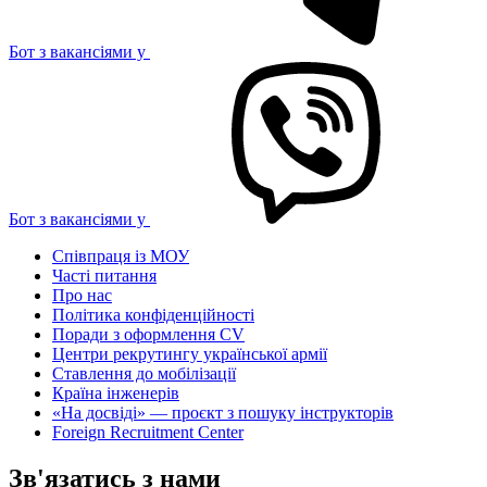
Бот з вакансіями у
Бот з вакансіями у
Співпраця із МОУ
Часті питання
Про нас
Політика конфіденційності
Поради з оформлення CV
Центри рекрутингу української армії
Ставлення до мобілізації
Країна інженерів
«На досвіді» — проєкт з пошуку інструкторів
Foreign Recruitment Center
Зв'язатись з нами