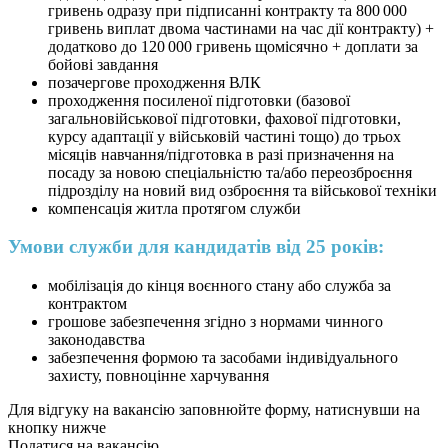
гривень одразу при підписанні контракту та 800 000
гривень виплат двома частинами на час дії контракту) +
додатково до 120 000 гривень щомісячно + доплати за
бойові завдання
позачергове проходження ВЛК
проходження посиленої підготовки (базової
загальновійськової підготовки, фахової підготовки,
курсу адаптації у військовій частині тощо) до трьох
місяців навчання/підготовка в разі призначення на
посаду за новою спеціальністю та/або переозброєння
підрозділу на новий вид озброєння та військової техніки
компенсація житла протягом служби
Умови служби для кандидатів від 25 років:
мобілізація до кінця воєнного стану або служба за
контрактом
грошове забезпечення згідно з нормами чинного
законодавства
забезпечення формою та засобами індивідуального
захисту, повноцінне харчування
Для відгуку на вакансію заповнюйте форму, натиснувши на
кнопку нижче
Податися на вакансію