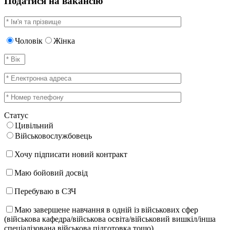
Податися на вакансію
Чоловік
Жінка
Статус
Цивільний
Військовослужбовець
Хочу підписати новий контракт
Маю бойовий досвід
Перебуваю в СЗЧ
Маю завершене навчання в одній із військових сфер
(військова кафедра/військова освіта/військовий вишкіл/інша
спеціалізована військова підготовка тощо)