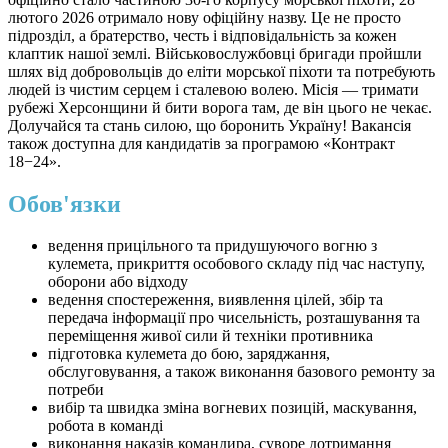
лютого 2026 отримало нову офіційну назву. Це не просто
підрозділ, а братерство, честь і відповідальність за кожен
клаптик нашої землі. Військовослужбовці бригади пройшли
шлях від добровольців до еліти морської піхоти та потребують
людей із чистим серцем і сталевою волею. Місія — тримати
рубежі Херсонщини й бити ворога там, де він цього не чекає.
Долучайся та стань силою, що боронить Україну! Вакансія
також доступна для кандидатів за програмою «Контракт
18−24».
Обов'язки
ведення прицільного та придушуючого вогню з
кулемета, прикриття особового складу під час наступу,
оборони або відходу
ведення спостереження, виявлення цілей, збір та
передача інформації про чисельність, розташування та
переміщення живої сили й техніки противника
підготовка кулемета до бою, заряджання,
обслуговування, а також виконання базового ремонту за
потреби
вибір та швидка зміна вогневих позицій, маскування,
робота в команді
виконання наказів командира, суворе дотримання