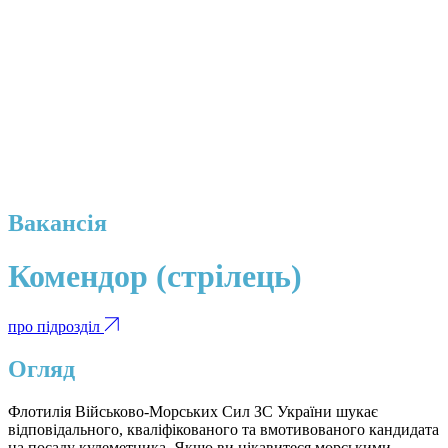
Вакансія
Комендор (стрілець)
про підрозділ
Огляд
Флотилія Військово-Морських Сил ЗС України шукає
відповідального, кваліфікованого та вмотивованого кандидата
на посаду кулеметника. Якщо ви цікавитеся морськими