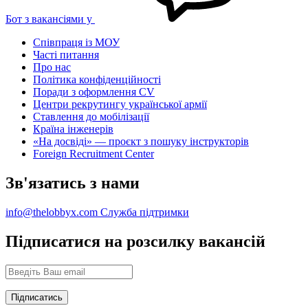
Бот з вакансіями у
Співпраця із МОУ
Часті питання
Про нас
Політика конфіденційності
Поради з оформлення CV
Центри рекрутингу української армії
Ставлення до мобілізації
Країна інженерів
«На досвіді» — проєкт з пошуку інструкторів
Foreign Recruitment Center
Зв'язатись з нами
info@thelobbyx.com
Служба підтримки
Підписатися на розсилку вакансій