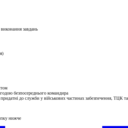
с виконання завдань
я)
ктом
згодою безпосереднього командира
 придатні до служби у військових частинах забезпечення, ТЦК 
опку нижче