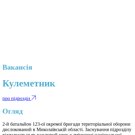
Вакансія
Кулеметник
про підрозділ
Огляд
2-й батальйон 123-ої окремої бригади територіальної оборони
дислокований в Миколаївській області. Заснування підрозділу
відзначається як важливий крок у зміцненні національної