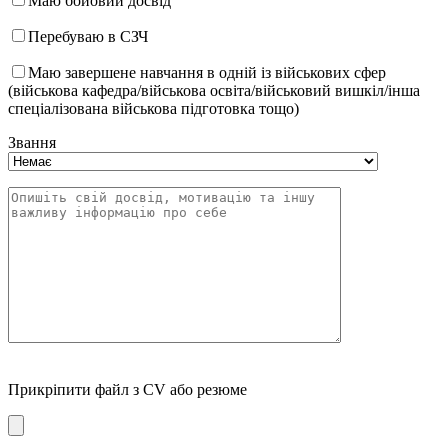
Маю бойовий досвід
Перебуваю в СЗЧ
Маю завершене навчання в одній із військових сфер
(військова кафедра/військова освіта/військовий вишкіл/інша
спеціалізована військова підготовка тощо)
Звання
Прикріпити файл з CV або резюме