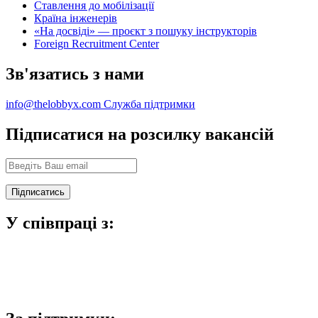
Ставлення до мобілізації
Країна інженерів
«На досвіді» — проєкт з пошуку інструкторів
Foreign Recruitment Center
Зв'язатись з нами
info@thelobbyx.com
Служба підтримки
Підписатися на розсилку вакансій
У співпраці з: