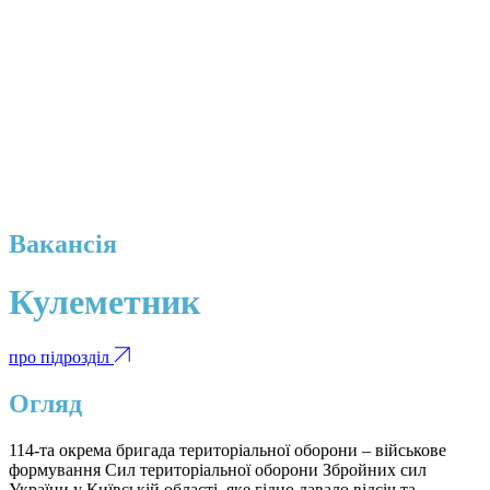
Вакансія
Кулеметник
про підрозділ
Огляд
114-та окрема бригада територіальної оборони – військове
формування Сил територіальної оборони Збройних сил
України у Київській області, яке гідно давало відсіч та