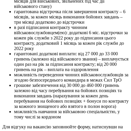
місяців для військових, звільнених під час дії
військового стану)
гарантована відстрочка після завершення контракту – 6
місяців, за кожен місяць виконання бойових завдань –
три місяці додатково до відстрочки
в разі підписання контракту чинним
військовослужбовцем(ею): додаткові 6 міс. відстрочки за
кожен рік служби з 2022 року до підписання цього
контракту, додатковий 1 місяць за кожен рік служби до
2022 року
гарантовані додаткові виплати: від 27 000 до 33 000
гривень (залежно від військового звання) – виплачується
один раз на рік за підписання контракту; від 20 000
гривень на рік – виплата на оздоровлення
можливість переведення чинних військовослужбовців за
згодою безпосереднього командира в межах Сил ТрО
грошове забезпечення від 30 000 до 460 000 гривень
залежно від часу перебування на бойових позиціях та
виконання завдань (нарахування за кожен день
перебування на бойових позиціях + бонуси по контракту
за кожного знищеного або взятого в полон ворога)
можливість навчання за військовою спеціальністю, у
тому числі за кордоном
Для відгуку на вакансію заповнюйте форму, натиснувши на