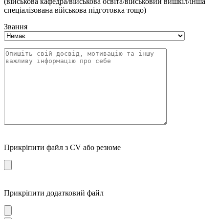
(військова кафедра/військова освіта/військовий вишкіл/інша
спеціалізована військова підготовка тощо)
Звання
Прикріпити файл з CV або резюме
Прикріпити додатковий файл